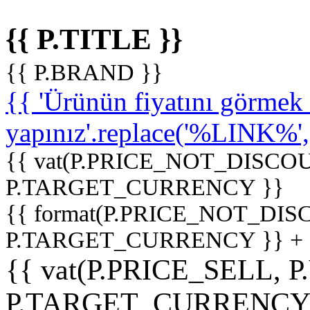
{{ P.TITLE }}
{{ P.BRAND }}
{{ 'Ürünün fiyatını görme
yapınız'.replace('%LINK%', '
{{ vat(P.PRICE_NOT_DISCOU
P.TARGET_CURRENCY }}
{{ format(P.PRICE_NOT_DI
P.TARGET_CURRENCY }} +
{{ vat(P.PRICE_SELL, P
P.TARGET_CURRENCY