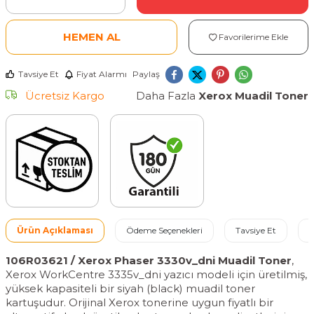
HEMEN AL
Favorilerime Ekle
Tavsiye Et
Fiyat Alarmı
Paylaş
Ücretsiz Kargo
Daha Fazla
Xerox Muadil Toner
Ürün Açıklaması
Ödeme Seçenekleri
Tavsiye Et
İ
106R03621 / Xerox Phaser 3330v_dni Muadil Toner
,
Xerox WorkCentre 3335v_dni yazıcı modeli için üretilmiş,
yüksek kapasiteli bir siyah (black) muadil toner
kartuşudur. Orijinal Xerox tonerine uygun fiyatlı bir