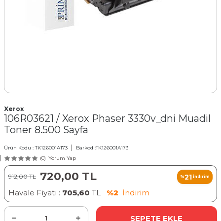
Xerox
106R03621 / Xerox Phaser 3330v_dni Muadil
Toner 8.500 Sayfa
Ürün Kodu :
TK126001A173
Barkod :
TK126001A173
(0)
Yorum Yap
720,00
TL
21
912,00
TL
%
İndirim
Havale Fiyatı :
705,60
TL
%2
İndirim
SEPETE EKLE