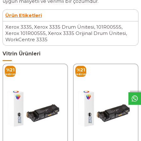
uygun maliyetli ve verimli bir çözümdür.
Ürün Etiketleri
Xerox 3335
,
Xerox 3335 Drum Ünitesi
,
101R00555
,
Xerox 101R00555
,
Xerox 3335 Orijinal Drum Ünitesi
,
WorkCentre 3335
Vitrin Ürünleri
W
h
t
s
a
p
p
D
e
s
t
e
H
a
t
t
%
21
%
21
İndirim
İndirim