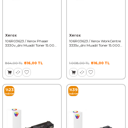
Xerox
Xerox
106R03623 / Xerox Phaser
106R03623 / Xerox WorkCentre
3330v_dni Muadil Toner 15.000
3335v_dni Muadil Toner 15.000
Sayfa
Sayfa
864,00
TL
816,00
TL
1.008,00
TL
816,00
TL
%
23
%
39
İndirim
İndirim