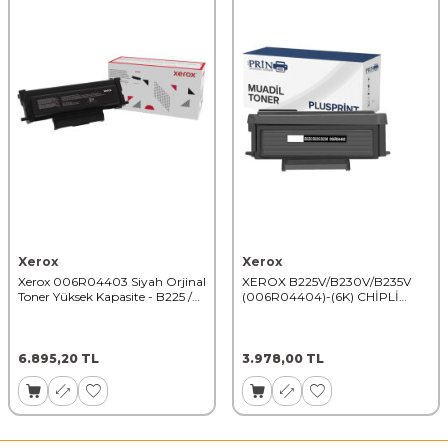
Xerox
Xerox
Xerox 006R04403 Siyah Orjinal
XEROX B225V/B230V/B235V
Toner Yüksek Kapasite - B225 /
(006R04404)-(6K) CHİPLİ
B230V_DNI
YÜKSEK KAPASİTE TONER
6.895,20
TL
3.978,00
TL