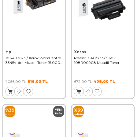
Hp
Xerox
106R03623 / Xerox WorkCentre
Phaser 3140/3155/3160-
3345v_dni Muadil Toner 15.000
108R00908 Muadil Toner
Sayfa
1.056,00
TL
816,00
TL
672,00
TL
408,00
TL
%
39
%
39
YENI
Ürün
İndirim
İndirim