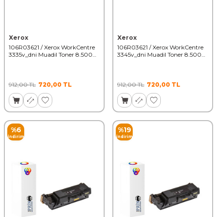
Xerox
Xerox
106R03621 / Xerox WorkCentre
106R03621 / Xerox WorkCentre
3335v_dni Muadil Toner 8.500
3345v_dni Muadil Toner 8.500
Sayfa
Sayfa
912,00
TL
720,00
TL
912,00
TL
720,00
TL
%
6
%
19
İndirim
İndirim