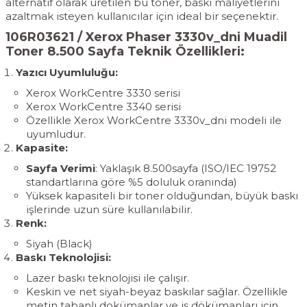
alternatif olarak üretilen bu toner, baskı maliyetlerini
azaltmak isteyen kullanıcılar için ideal bir seçenektir.
106R03621 / Xerox Phaser 3330v_dni Muadil
Toner 8.500 Sayfa Teknik Özellikleri:
Yazıcı Uyumluluğu:
Xerox WorkCentre 3330 serisi
Xerox WorkCentre 3340 serisi
Özellikle Xerox WorkCentre 3330v_dni modeli ile
uyumludur.
Kapasite:
Sayfa Verimi
: Yaklaşık 8.500sayfa (ISO/IEC 19752
standartlarına göre %5 doluluk oranında)
Yüksek kapasiteli bir toner olduğundan, büyük baskı
işlerinde uzun süre kullanılabilir.
Renk:
Siyah (Black)
Baskı Teknolojisi:
Lazer baskı teknolojisi ile çalışır.
Keskin ve net siyah-beyaz baskılar sağlar. Özellikle
metin tabanlı dokümanlar ve iş dökümanları için