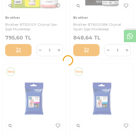
W
h
t
s
a
p
p
D
e
s
t
e
H
a
t
t
Brother
Brother
Brother BT5000Y Orjinal Sarı
Brother BT6000BK Orjinal
Şişe Mürekkep
Siyah Şişe Mürekkep
795,60
TL
848,64
TL
Yeni
Yeni