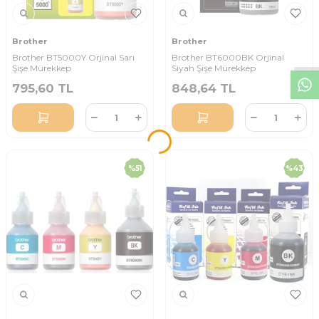
W
h
t
s
a
p
p
D
e
s
t
e
H
a
t
t
Brother
Brother
Brother BT5000Y Orjinal Sarı
Brother BT6000BK Orjinal
Şişe Mürekkep
Siyah Şişe Mürekkep
795,60
TL
848,64
TL
%
51
%
43