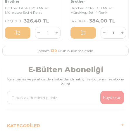
Brother
Brother
Brother DCP-T300 Muadil
Brother DCP-T310 Muadil
Mürekkep Seti 4 Renk
Mürekkep Seti 4 Renk
326,40
TL
384,00
TL
672,00
TL
672,00
TL
Toplam
130
ürün bulunmaktadır.
E-Bülten Aboneliği
Kampanya ve yeniliklerden haberdar olmak için e-bültenimize abone
olun!
Kayıt olun
KATEGORILER