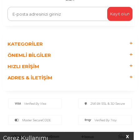
Kayıt olun
KATEGORILER
ÖNEMLI BILGILER
HIZLI ERIŞIM
ADRES & İLETIŞIM
X
Çerez Kullanımı