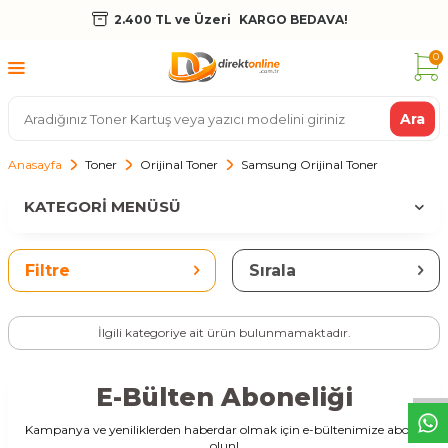
2.400 TL ve Üzeri
KARGO BEDAVA!
0
Ara
Anasayfa
Toner
Orijinal Toner
Samsung Orijinal Toner
KATEGORI MENÜSÜ
Filtre
Sırala
W
h
t
s
a
p
p
D
e
s
t
e
H
a
t
t
İlgili kategoriye ait ürün bulunmamaktadır.
E-Bülten Aboneliği
Kampanya ve yeniliklerden haberdar olmak için e-bültenimize abone
olun!