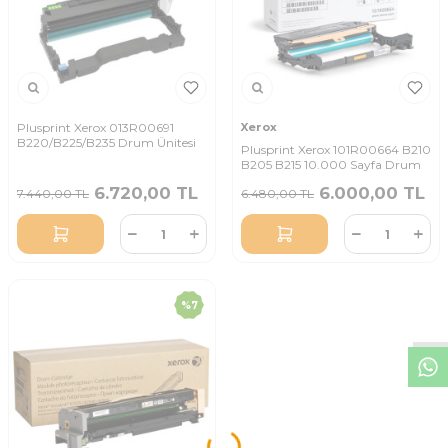
Plusprint Xerox 013R00691
Xerox
B220/B225/B235 Drum Ünitesi
Plusprint Xerox 101R00664 B210
B205 B215 10.000 Sayfa Drum
6.720,00
TL
6.000,00
TL
7.440,00
TL
6.480,00
TL
W
h
t
s
a
p
p
D
e
s
t
e
H
a
t
t
%
7