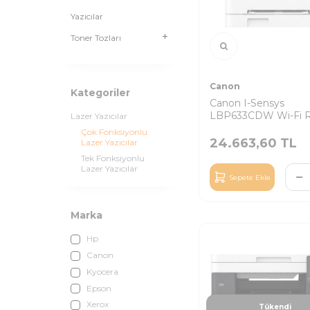
Yazıcılar
Toner Tozları
Canon
Kategoriler
Canon I-Sensys
LBP633CDW Wi-Fi R
Lazer Yazıcılar
Lazer Yazıcı
Çok Fonksiyonlu
24.663,60
TL
Lazer Yazıcılar
Tek Fonksiyonlu
Lazer Yazıcılar
Sepete Ekle
Marka
Hp
Canon
Kyocera
Epson
Xerox
Tükendi