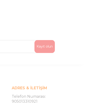
Kayıt olun
ADRES & İLETIŞIM
Telefon Numarası:
905013310921