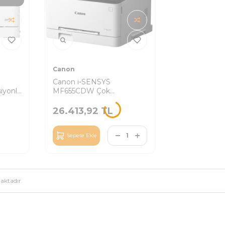
Canon
Canon i-SENSYS
iyonlu
MF655CDW Çok
Fonksiyonlu Yazıcı
26.413,92
TL
Sepete Ekle
ktadır.