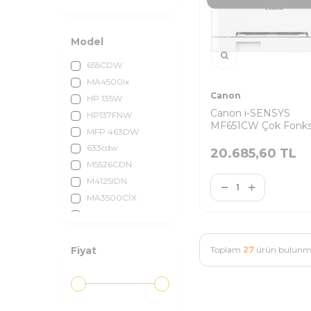
Model
655CDW
MA4500ix
Canon
HP 135W
Canon i-SENSYS
HP137FNW
MF651CW Çok Fonks
MFP 463DW
Yazıcı
633cdw
20.685,60
TL
M5526CDN
M4125IDN
MA3500CİX
1602dw
Toplam
27
ürün bulunma
Fiyat