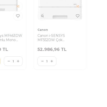
Canon
sys MF463DW
Canon i-SENSYS
onlu Mono
MF552DW Çok
Fonksiyonlu Laser Yazıcı
0
TL
52.986,96
TL