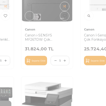
Canon
Canon
Canon i-SENSYS
Canon İ-Sen
enkli
MF267DW Çok
Çok Fonksiy
Fonksiyonlu
Lazer Yazıcı
31.824,00
TL
25.724,4
Sepete Ekle
Sepete Ekle