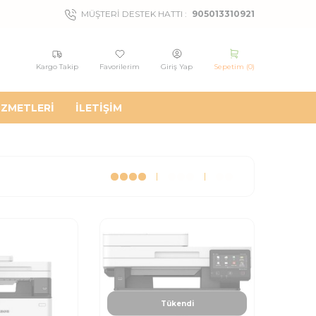
MÜŞTERI DESTEK HATTI :
905013310921
Kargo Takip
Favorilerim
Giriş Yap
Sepetim (
0
)
IZMETLERI
İLETIŞIM
Tükendi