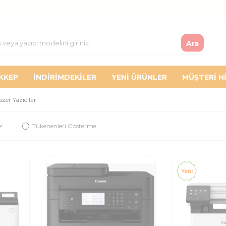
Ara
KKEP
İNDIRIMDEKILER
YENI ÜRÜNLER
MÜŞTERI H
zer Yazıcılar
Tükenenleri Gösterme
Yeni