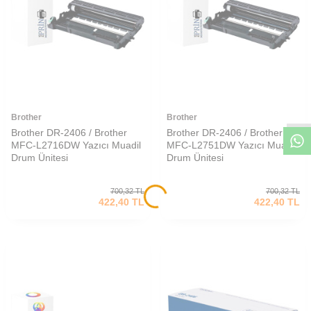
W
h
t
s
a
p
p
D
e
s
e
H
a
t
t
Brother
Brother
Brother DR-2406 / Brother
Brother DR-2406 / Brother
MFC-L2716DW Yazıcı Muadil
MFC-L2751DW Yazıcı Muadil
Drum Ünitesi
Drum Ünitesi
700,32
TL
700,32
TL
422,40
TL
422,40
TL