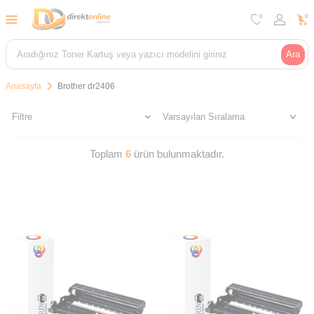
0
0
Ara
Anasayfa
Brother dr2406
Filtre
Toplam
6
ürün bulunmaktadır.