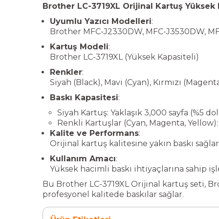
Brother LC-3719XL Orijinal Kartuş Yüksek K
Uyumlu Yazıcı Modelleri
:
Brother MFC-J2330DW, MFC-J3530DW, 
Kartuş Modeli
:
Brother LC-3719XL (Yüksek Kapasiteli)
Renkler
:
Siyah (Black), Mavi (Cyan), Kırmızı (Magenta
Baskı Kapasitesi
:
Siyah Kartuş: Yaklaşık 3,000 sayfa (%5 do
Renkli Kartuşlar (Cyan, Magenta, Yellow):
Kalite ve Performans
:
Orijinal kartuş kalitesine yakın baskı sağla
Kullanım Amacı
:
Yüksek hacimli baskı ihtiyaçlarına sahip iş
Bu Brother LC-3719XL Orijinal kartuş seti, B
profesyonel kalitede baskılar sağlar.