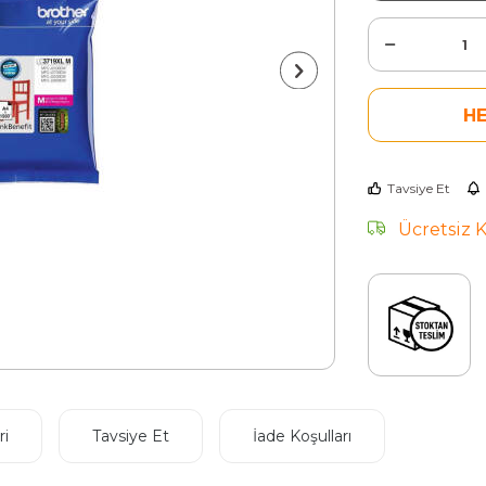
H
Tavsiye Et
Ücretsiz 
i
Tavsiye Et
İade Koşulları