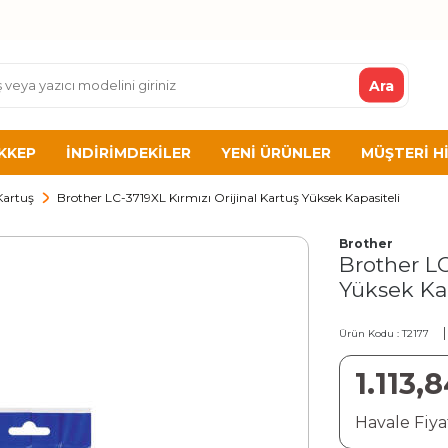
Ara
KKEP
İNDIRIMDEKILER
YENI ÜRÜNLER
MÜŞTERI H
Kartuş
Brother LC-3719XL Kırmızı Orijinal Kartuş Yüksek Kapasiteli
Brother
Brother LC
Yüksek Kap
Ürün Kodu :
T2177
1.113,
Havale Fiyat