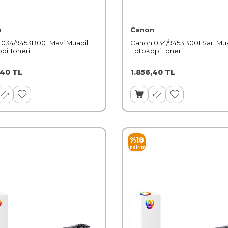
n
Canon
034/9453B001 Mavi Muadil
Canon 034/9453B001 Sarı Mua
pi Toneri
Fotokopi Toneri
,40
TL
1.856,40
TL
%
18
İndirim