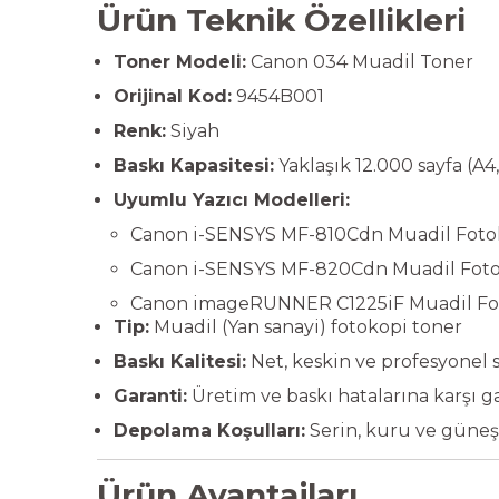
Ürün Teknik Özellikleri
Toner Modeli:
Canon 034 Muadil Toner
Orijinal Kod:
9454B001
Renk:
Siyah
Baskı Kapasitesi:
Yaklaşık 12.000 sayfa (A
Uyumlu Yazıcı Modelleri:
Canon i-SENSYS MF-810Cdn Muadil Fotok
Canon i-SENSYS MF-820Cdn Muadil Fotok
Canon imageRUNNER C1225iF Muadil Fot
Tip:
Muadil (Yan sanayi) fotokopi toner
Baskı Kalitesi:
Net, keskin ve profesyonel s
Garanti:
Üretim ve baskı hatalarına karşı ga
Depolama Koşulları:
Serin, kuru ve güneş
Ürün Avantajları