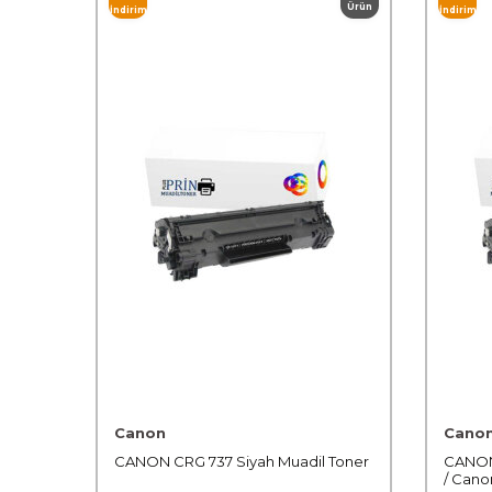
Ürün
İndirim
İndirim
Canon
Cano
CANON CRG 737 Siyah Muadil Toner
CANON 
/ Cano