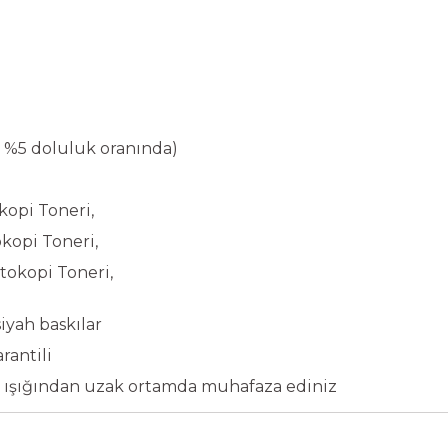
4, %5 doluluk oranında)
opi Toneri,
opi Toneri,
okopi Toneri,
iyah baskılar
rantili
 ışığından uzak ortamda muhafaza ediniz