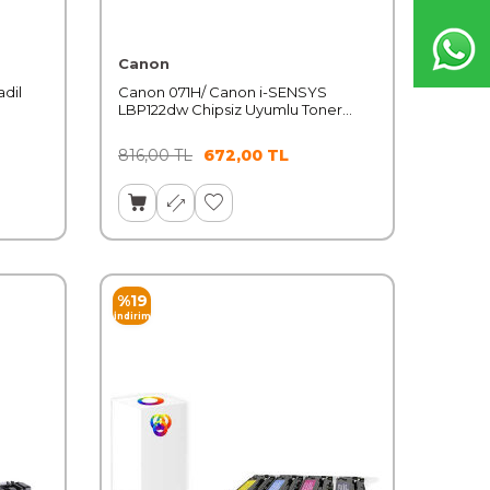
Canon
dil
Canon 071H/ Canon i-SENSYS
LBP122dw Chipsiz Uyumlu Toner
Yüksek Kapasiteli
816,00
TL
672,00
TL
%
19
İndirim