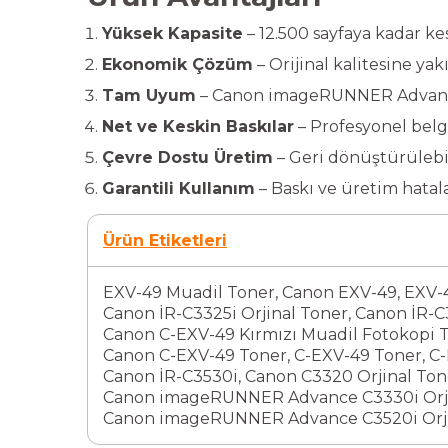
Yüksek Kapasite
– 12.500 sayfaya kadar kes
Ekonomik Çözüm
– Orijinal kalitesine ya
Tam Uyum
– Canon imageRUNNER Advance C
Net ve Keskin Baskılar
– Profesyonel belge
Çevre Dostu Üretim
– Geri dönüştürülebi
Garantili Kullanım
– Baskı ve üretim hatal
Ürün Etiketleri
EXV-49 Muadil Toner
,
Canon EXV-49
,
EXV-
Canon İR-C3325i Orjinal Toner
,
Canon İR-C3
Canon C-EXV-49 Kırmızı Muadil Fotokopi 
Canon C-EXV-49 Toner
,
C-EXV-49 Toner
,
C-
Canon İR-C3530i
,
Canon C3320 Orjinal Ton
Canon imageRUNNER Advance C3330i Orji
Canon imageRUNNER Advance C3520i Orji