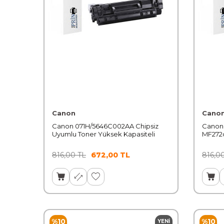
Canon
Cano
Canon 071H/5646C002AA Chipsiz
Canon
Uyumlu Toner Yüksek Kapasiteli
MF272d
Yüksek
816,00
TL
672,00
TL
816,0
%
10
%
10
YENI