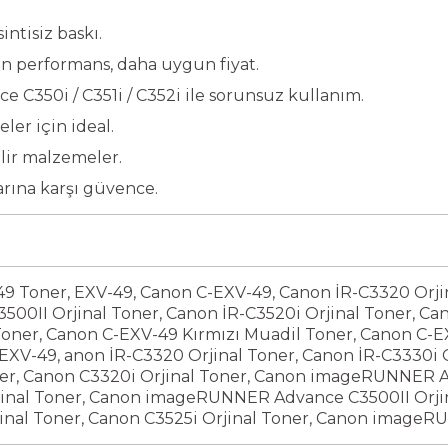
intisiz baskı.
kın performans, daha uygun fiyat.
350i / C351i / C352i ile sorunsuz kullanım.
ler için ideal.
lir malzemeler.
arına karşı güvence.
49 Toner
,
EXV-49
,
Canon C-EXV-49
,
Canon İR-C3320 Orji
500II Orjinal Toner
,
Canon İR-C3520i Orjinal Toner
,
Can
Toner
,
Canon C-EXV-49 Kırmızı Muadil Toner
,
Canon C-EX
EXV-49
,
anon İR-C3320 Orjinal Toner
,
Canon İR-C3330i O
er
,
Canon C3320i Orjinal Toner
,
Canon imageRUNNER Ad
nal Toner
,
Canon imageRUNNER Advance C3500II Orjin
nal Toner
,
Canon C3525i Orjinal Toner
,
Canon imageRUN