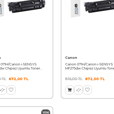
n
Canon
 071H/Canon i-SENSYS
Canon 071H/Canon i-SENSYS
w Chipsiz Uyumlu Toner
MF275dw Chipsiz Uyumlu Ton
 Kapasiteli
Yüksek Kapasiteli
0
TL
672,00
TL
816,00
TL
672,00
TL
YENI