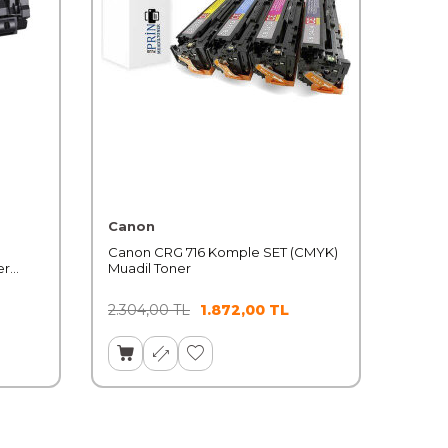
Canon
Canon CRG 716 Komple SET (CMYK)
er
Muadil Toner
2.304,00
TL
1.872,00
TL