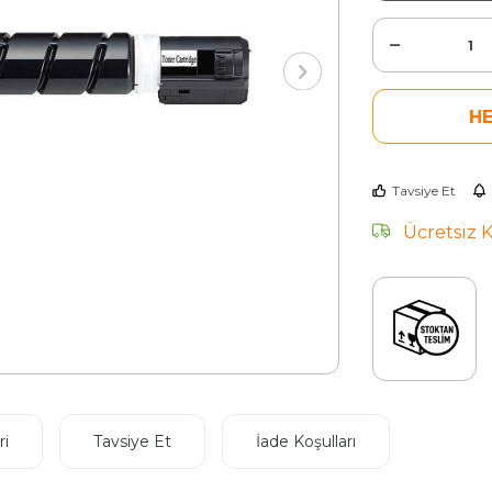
H
Tavsiye Et
Ücretsiz 
i
Tavsiye Et
İade Koşulları