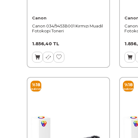
Canon
Cano
Canon 034/9453B001 Kırmızı Muadil
Canon 
Fotokopi Toneri
Fotoko
1.856,40
TL
1.856
%
18
%
18
İndirim
İndirim