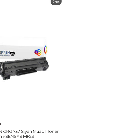
Ürün
n
CRG 737 Siyah Muadil Toner
n i-SENSYS MF231