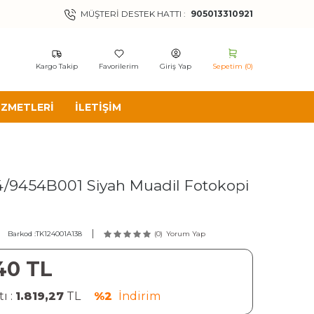
MÜŞTERI DESTEK HATTI :
905013310921
Kargo Takip
Favorilerim
Giriş Yap
Sepetim (
0
)
IZMETLERI
İLETIŞIM
/9454B001 Siyah Muadil Fotokopi
Barkod :
TK124001A138
(0)
Yorum Yap
40
TL
ı :
1.819,27
TL
%2
İndirim