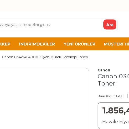
Ara
KKEP
İNDIRIMDEKILER
YENI ÜRÜNLER
MÜŞTERI H
Canon 034/9454B001 Siyah Muadil Fotokopi Toneri
Canon
Canon 034
Toneri
Ürün Kodu :
T3410
1.856,
Havale Fiyat