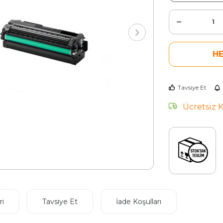
H
Tavsiye Et
Ücretsiz 
i
Tavsiye Et
İade Koşulları