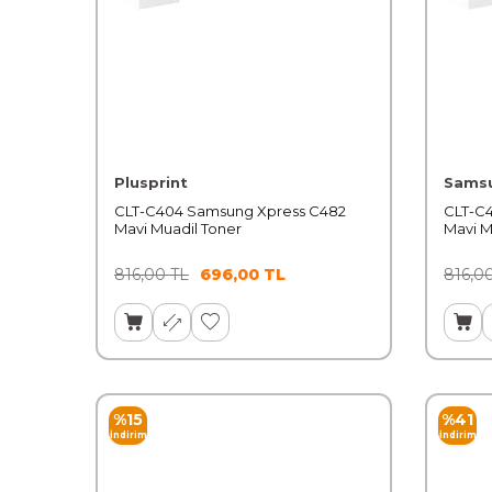
Plusprint
Sams
CLT-C404 Samsung Xpress C482
CLT-C
Mavi Muadil Toner
Mavi M
816,00
TL
696,00
TL
816,0
%
15
%
41
İndirim
İndirim