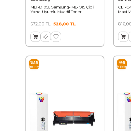
MLT-D105L Samsung- ML-1915 Çipli
CLT-C
Yazıcı Uyumlu Muadil Toner
Mavi M
672,00
TL
528,00
TL
816,0
%
15
%
6
İndirim
İndirim