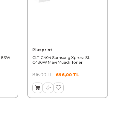
Plusprint
C483W
CLT-C404 Samsung Xpress SL-
C430W Mavi Muadil Toner
816,00
TL
696,00
TL