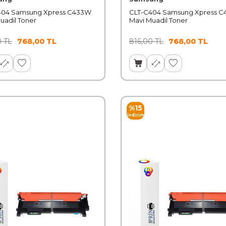
404 Samsung Xpress C433W
CLT-C404 Samsung Xpress C
uadil Toner
Mavi Muadil Toner
0
TL
768,00
TL
816,00
TL
768,00
TL
%
15
İndirim