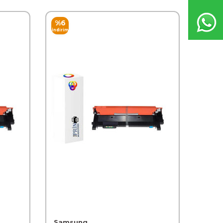
%
6
İndirim
Samsung