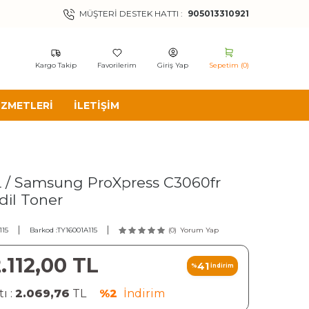
MÜŞTERI DESTEK HATTI :
905013310921
Kargo Takip
Favorilerim
Giriş Yap
Sepetim (
0
)
IZMETLERI
İLETIŞIM
 / Samsung ProXpress C3060fr
dil Toner
115
Barkod :
TY16001A115
(0)
Yorum Yap
.112,00
TL
41
%
İndirim
ı :
2.069,76
TL
%2
İndirim