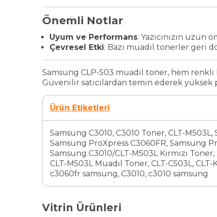
Önemli Notlar
Uyum ve Performans
: Yazıcınızın uzun ö
Çevresel Etki
: Bazı muadil tonerler geri
Samsung CLP-503 muadil toner, hem renkli he
Güvenilir satıcılardan temin ederek yüksek p
Ürün Etiketleri
Samsung C3010
,
C3010 Toner
,
CLT-M503L
,
Samsung ProXpress C3060FR
,
Samsung Pr
Samsung C3010/CLT-M503L Kırmızı Toner
,
CLT-M503L Muadil Toner
,
CLT-C503L
,
CLT-
c3060fr samsung
,
C3010
,
c3010 samsung
Vitrin Ürünleri