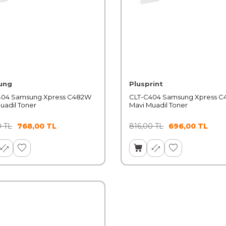
ung
Plusprint
404 Samsung Xpress C482W
CLT-C404 Samsung Xpress 
uadil Toner
Mavi Muadil Toner
0
TL
768,00
TL
816,00
TL
696,00
TL