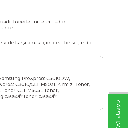
uadil tonerlerini tercih edin.
tudur.
ilde karşılamak için ideal bir seçimdir.
Samsung ProXpress C3010DW
,
press C3010/CLT-M503L Kırmızı Toner
,
 Toner
,
CLT-M503L Toner
,
g c3060fr toner
,
c3060fr
,
W
h
t
s
a
p
p
D
e
s
t
e
H
a
t
t