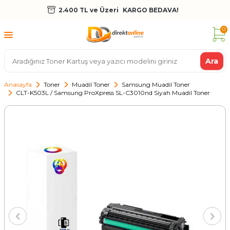
2.400 TL ve Üzeri
KARGO BEDAVA!
0
Ara
Anasayfa
Toner
Muadil Toner
Samsung Muadil Toner
CLT-K503L / Samsung ProXpress SL-C3010nd Siyah Muadil Toner