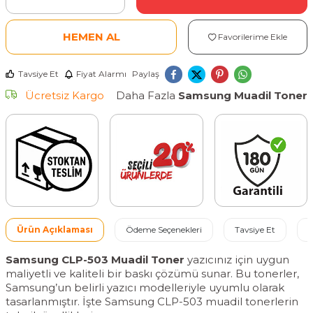
HEMEN AL
Favorilerime Ekle
Tavsiye Et
Fiyat Alarmı
Paylaş
Ücretsiz Kargo
Daha Fazla
Samsung Muadil Toner
Ürün Açıklaması
Ödeme Seçenekleri
Tavsiye Et
İ
Samsung CLP-503 Muadil Toner
yazıcınız için uygun
maliyetli ve kaliteli bir baskı çözümü sunar. Bu tonerler,
Samsung’un belirli yazıcı modelleriyle uyumlu olarak
tasarlanmıştır. İşte Samsung CLP-503 muadil tonerlerin