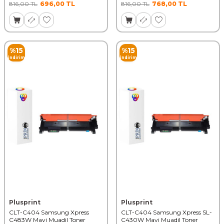
816,00
TL
696,00
TL
816,00
TL
768,00
TL
%
15
%
15
İndirim
İndirim
Plusprint
Plusprint
CLT-C404 Samsung Xpress
CLT-C404 Samsung Xpress SL-
C483W Mavi Muadil Toner
C430W Mavi Muadil Toner