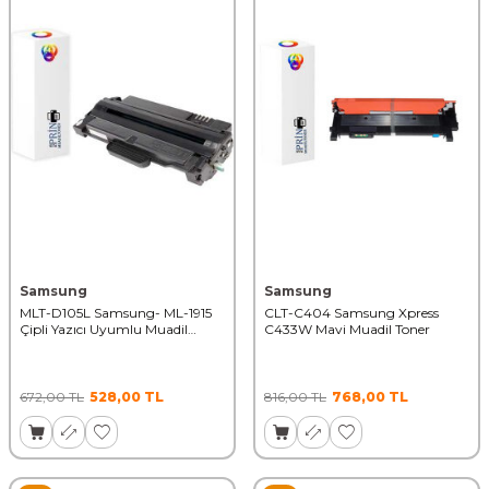
Samsung
Samsung
MLT-D105L Samsung- ML-1915
CLT-C404 Samsung Xpress
Çipli Yazıcı Uyumlu Muadil
C433W Mavi Muadil Toner
Toner
672,00
TL
528,00
TL
816,00
TL
768,00
TL