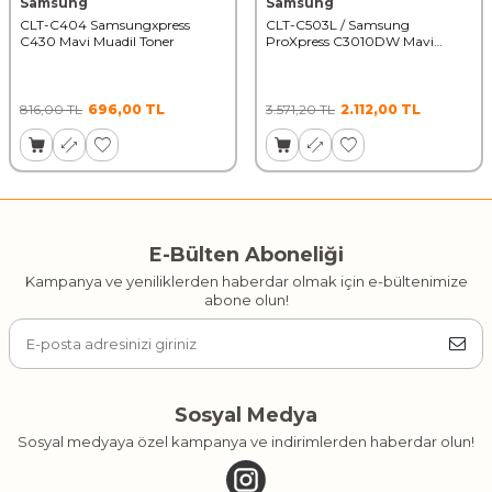
Samsung
Samsung
CLT-C404 Samsungxpress
CLT-C503L / Samsung
C430 Mavi Muadil Toner
ProXpress C3010DW Mavi
Muadil Toner
816,00
TL
696,00
TL
3.571,20
TL
2.112,00
TL
E-Bülten Aboneliği
Kampanya ve yeniliklerden haberdar olmak için e-bültenimize
abone olun!
Sosyal Medya
Sosyal medyaya özel kampanya ve indirimlerden haberdar olun!