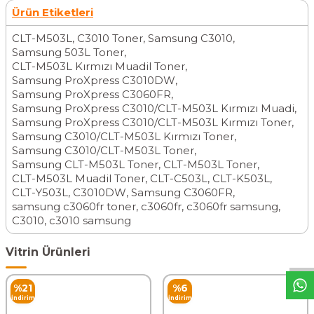
Ürün Etiketleri
CLT-M503L
,
C3010 Toner
,
Samsung C3010
,
Samsung 503L Toner
,
CLT-M503L Kırmızı Muadil Toner
,
Samsung ProXpress C3010DW
,
Samsung ProXpress C3060FR
,
Samsung ProXpress C3010/CLT-M503L Kırmızı Muadi
,
Samsung ProXpress C3010/CLT-M503L Kırmızı Toner
,
Samsung C3010/CLT-M503L Kırmızı Toner
,
Samsung C3010/CLT-M503L Toner
,
Samsung CLT-M503L Toner
,
CLT-M503L Toner
,
CLT-M503L Muadil Toner
,
CLT-C503L
,
CLT-K503L
,
CLT-Y503L
,
C3010DW
,
Samsung C3060FR
,
samsung c3060fr toner
,
c3060fr
,
c3060fr samsung
,
W
h
t
s
a
p
p
D
e
s
t
e
H
a
t
t
C3010
,
c3010 samsung
Vitrin Ürünleri
%
21
%
6
İndirim
İndirim