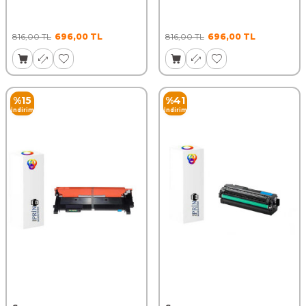
816,00
TL
696,00
TL
816,00
TL
696,00
TL
%
15
%
41
İndirim
İndirim