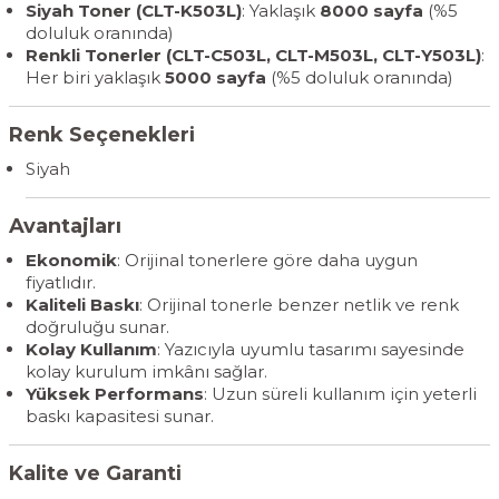
Siyah Toner (CLT-K503L)
: Yaklaşık
8000 sayfa
(%5
doluluk oranında)
Renkli Tonerler (CLT-C503L, CLT-M503L, CLT-Y503L)
:
Her biri yaklaşık
5000 sayfa
(%5 doluluk oranında)
Renk Seçenekleri
Siyah
Avantajları
Ekonomik
: Orijinal tonerlere göre daha uygun
fiyatlıdır.
Kaliteli Baskı
: Orijinal tonerle benzer netlik ve renk
doğruluğu sunar.
Kolay Kullanım
: Yazıcıyla uyumlu tasarımı sayesinde
kolay kurulum imkânı sağlar.
Yüksek Performans
: Uzun süreli kullanım için yeterli
baskı kapasitesi sunar.
Kalite ve Garanti