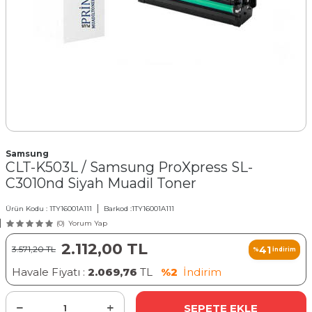
Samsung
CLT-K503L / Samsung ProXpress SL-
C3010nd Siyah Muadil Toner
Ürün Kodu :
1TY16001A111
Barkod :
1TY16001A111
(0)
Yorum Yap
2.112,00
TL
41
3.571,20
TL
%
İndirim
Havale Fiyatı :
2.069,76
TL
%2
İndirim
SEPETE EKLE