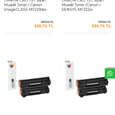
CANON CRG 737 Siyah
CANON CRG 737 Siyah
Muadil Toner / Canon
Muadil Toner /Canon i-
imageCLASS MF229dw
SENSYS MF232w
257,24
TL
257,24
TL
230,72
TL
230,72
TL
W
h
t
s
a
p
p
D
e
s
t
e
H
a
t
t