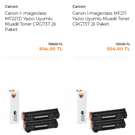
Canon
Canon
Canon İ- mageclass
Canon İ-mageclass MF211
MF221D Yazıcı Uyumlu
Yazıcı Uyumlu Muadil Toner
Muadil Toner CRG737 2li
CRG737 2li Paket
Paket
768,00
TL
720,00
TL
504,00
TL
504,00
TL