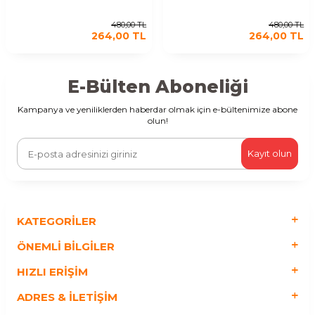
480,00
TL
480,00
TL
264,00
TL
264,00
TL
E-Bülten Aboneliği
Kampanya ve yeniliklerden haberdar olmak için e-bültenimize abone
olun!
Kayıt olun
KATEGORILER
ÖNEMLI BILGILER
HIZLI ERIŞIM
ADRES & İLETIŞIM