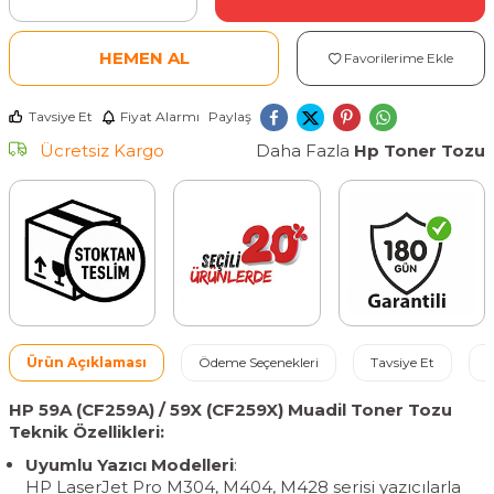
HEMEN AL
Favorilerime Ekle
Tavsiye Et
Fiyat Alarmı
Paylaş
Ücretsiz Kargo
Daha Fazla
Hp Toner Tozu
Ürün Açıklaması
Ödeme Seçenekleri
Tavsiye Et
İ
HP 59A (CF259A) / 59X (CF259X) Muadil Toner Tozu
Teknik Özellikleri:
Uyumlu Yazıcı Modelleri
:
HP LaserJet Pro M304, M404, M428 serisi yazıcılarla