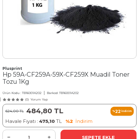
Plusprint
Hp 59A-CF259A-59X-CF259X Muadil Toner
Tozu 1Kg
Ürün Kodu :
TB16001A202
Barkod :
TB16001A202
(0)
Yorum Yap
484,80
TL
22
624,00
TL
%
İndirim
Havale Fiyatı :
475,10
TL
%2
İndirim
SEPETE EKLE