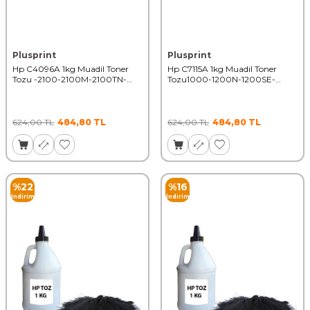
Plusprint
Plusprint
Hp C4096A 1kg Muadil Toner
Hp C7115A 1kg Muadil Toner
Tozu -2100-2100M-2100TN-
Tozu1000-1200N-1200SE-
2100XI-2200 50000 Syf
1220SE-3300M 50000 Syf
624,00
TL
484,80
TL
624,00
TL
484,80
TL
%
22
%
16
İndirim
İndirim