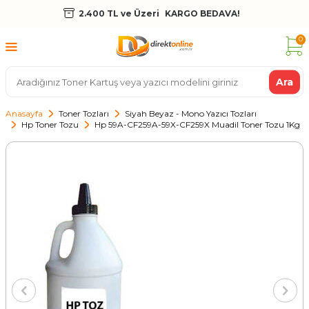
2.400 TL ve Üzeri
KARGO BEDAVA!
0
Ara
Anasayfa
Toner Tozları
Siyah Beyaz - Mono Yazıcı Tozları
Hp Toner Tozu
Hp 59A-CF259A-59X-CF259X Muadil Toner Tozu 1Kg