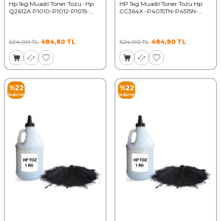
Hp 1kg Muadil Toner Tozu -Hp
HP 1kg Muadil Toner Tozu Hp
Q2612A P1010-P1012-P1015-
CC364X -P4015TN-P4515N-
P1018 50000 Syf
P4515X-P4015DN-50000 Syf
624,00
TL
484,80
TL
624,00
TL
484,80
TL
%
22
%
22
İndirim
İndirim