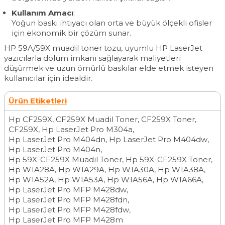
Kullanım Amacı
:
Yoğun baskı ihtiyacı olan orta ve büyük ölçekli ofisler
için ekonomik bir çözüm sunar.
HP 59A/59X muadil toner tozu, uyumlu HP LaserJet
yazıcılarla dolum imkanı sağlayarak maliyetleri
düşürmek ve uzun ömürlü baskılar elde etmek isteyen
kullanıcılar için idealdir.
Ürün Etiketleri
Hp CF259X
,
CF259X Muadil Toner
,
CF259X Toner
,
CF259X
,
Hp LaserJet Pro M304a
,
Hp LaserJet Pro M404dn
,
Hp LaserJet Pro M404dw
,
Hp LaserJet Pro M404n
,
Hp 59X-CF259X Muadil Toner
,
Hp 59X-CF259X Toner
,
Hp W1A28A
,
Hp W1A29A
,
Hp W1A30A
,
Hp W1A38A
,
Hp W1A52A
,
Hp W1A53A
,
Hp W1A56A
,
Hp W1A66A
,
Hp LaserJet Pro MFP M428dw
,
Hp LaserJet Pro MFP M428fdn
,
Hp LaserJet Pro MFP M428fdw
,
Hp LaserJet Pro MFP M428m