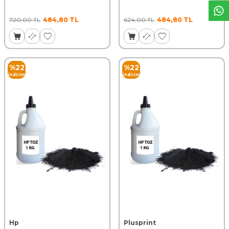
720,00
TL
484,80
TL
624,00
TL
484,80
TL
%
22
%
22
İndirim
İndirim
Hp
Plusprint