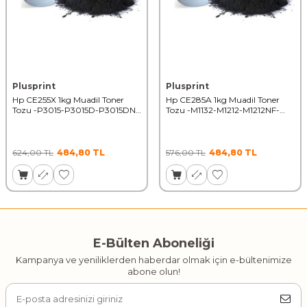
Plusprint
Plusprint
Hp CE255X 1kg Muadil Toner
Hp CE285A 1kg Muadil Toner
Tozu -P3015-P3015D-P3015DN-
Tozu -M1132-M1212-M1212NF-
P3015X-LB 50000 Syf
M1217-M121 50000 Syf
624,00
TL
484,80
TL
576,00
TL
484,80
TL
E-Bülten Aboneliği
Kampanya ve yeniliklerden haberdar olmak için e-bültenimize
abone olun!