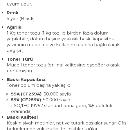
uyumludur.
Renk
:
Siyah (Black)
Ağırlık
:
1 Kg toner tozu (1 kg toz ile birden fazla dolum
yapılabilir, dolum başına yaklaşık baskı kapasitesi
yazıcının modeline ve kullanım oranına bağlı olarak
değişir.)
Toner Türü
:
Muadil toner tozu (orijinal kalitesine eşdeğer olarak
üretilmiştir)
Baskı Kapasitesi
:
Toner dolum başına yaklaşık:
59A (CF259A)
: 50.000 sayfa
59X (CF259X)
: 50.000 sayfa
(ISO/IEC 19752 standartlarına göre, %5 doluluk
oranında)
Baskı Kalitesi
:
Keskin siyah metinler, net ve tutarlı baskılar sunar. Ofis
belgelerinde yüksek kaliteli çıktılar sağlar.