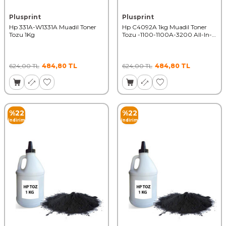
Plusprint
Plusprint
Hp 331A-W1331A Muadil Toner
Hp C4092A 1kg Muadil Toner
Tozu 1Kg
Tozu -1100-1100A-3200 All-In-
One 50000 Syf
624,00
TL
484,80
TL
624,00
TL
484,80
TL
%
22
%
22
İndirim
İndirim