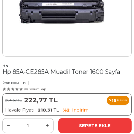
Hp
Hp 85A-CE285A Muadil Toner 1600 Sayfa
Ürün Kodu :
T14
(0)
Yorum Yap
222,77
TL
16
264,67
TL
%
İndirim
Havale Fiyatı :
218,31
TL
%2
İndirim
SEPETE EKLE