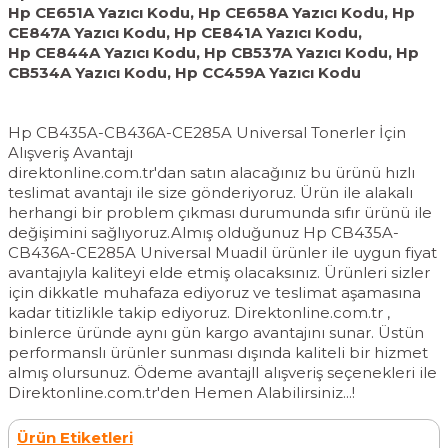
Hp CE651A Yazıcı Kodu, Hp CE658A Yazıcı Kodu, Hp
CE847A Yazıcı Kodu, Hp CE841A Yazıcı Kodu,
Hp CE844A Yazıcı Kodu, Hp CB537A Yazıcı Kodu, Hp
CB534A Yazıcı Kodu, Hp CC459A Yazıcı Kodu
Hp CB435A-CB436A-CE285A
Universal Tonerler İçin
Alışveriş Avantajı
direktonline.com.tr'dan satın alacağınız bu ürünü hızlı
teslimat avantajı ile size gönderiyoruz. Ürün ile alakalı
herhangi bir problem çıkması durumunda sıfır ürünü ile
değişimini sağlıyoruz.Almış olduğunuz Hp CB435A-
CB436A-CE285A Universal Muadil ürünler ile uygun fiyat
avantajıyla kaliteyi elde etmiş olacaksınız. Ürünleri sizler
için dikkatle muhafaza ediyoruz ve teslimat aşamasına
kadar titizlikle takip ediyoruz.
Direktonline.com.tr
,
binlerce üründe aynı gün kargo avantajını sunar. Üstün
performanslı ürünler sunması dışında kaliteli bir hizmet
almış olursunuz. Ödeme avantajlI alışveriş seçenekleri ile
Direktonline.com.tr'den Hemen Alabilirsiniz...!
Ürün Etiketleri