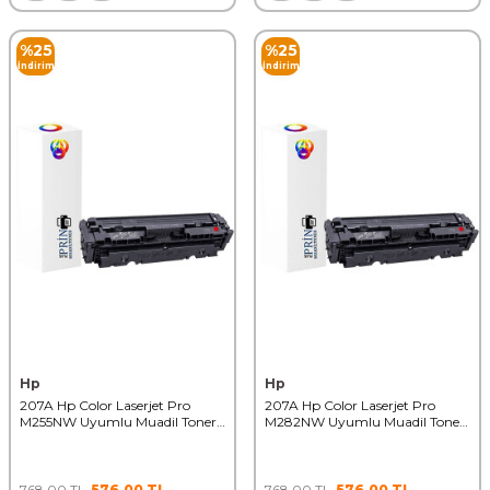
%
25
%
25
İndirim
İndirim
Hp
Hp
207A Hp Color Laserjet Pro
207A Hp Color Laserjet Pro
M255NW Uyumlu Muadil Toner
M282NW Uyumlu Muadil Toner
Chipsiz Kırmızı
Chipsiz Kırmızı
768,00
TL
576,00
TL
768,00
TL
576,00
TL