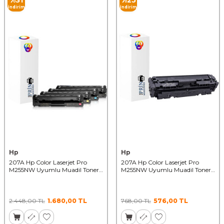
%
31
%
25
İndirim
İndirim
Hp
Hp
207A Hp Color Laserjet Pro
207A Hp Color Laserjet Pro
M255NW Uyumlu Muadil Toner
M255NW Uyumlu Muadil Toner
Chipsiz 1 Set
Chipsiz BK
2.448,00
TL
1.680,00
TL
768,00
TL
576,00
TL