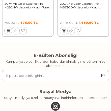
207A Hp Color Laserjet Pro
207A Hp Color Laserjet Pro
M282NW Uyumlu Muadil Toner
M283CDW Uyumlu Muadil
Chpsz Mavi
Toner Chipsiz 1 Set
768,00
TL
576,00
TL
2.448,00
TL
1.680,00
TL
E-Bülten Aboneliği
Kampanya ve yeniliklerden haberdar olmak için e-bültenimize
abone olun!
Sosyal Medya
Sosyal medyaya özel kampanya ve indirimlerden haberdar olun!