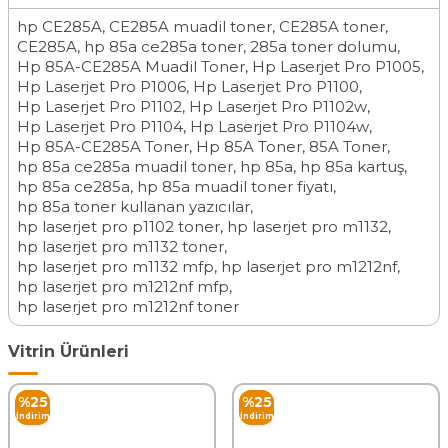
hp CE285A
,
CE285A muadil toner
,
CE285A toner
,
CE285A
,
hp 85a ce285a toner
,
285a toner dolumu
,
Hp 85A-CE285A Muadil Toner
,
Hp Laserjet Pro P1005
,
Hp Laserjet Pro P1006
,
Hp Laserjet Pro P1100
,
Hp Laserjet Pro P1102
,
Hp Laserjet Pro P1102w
,
Hp Laserjet Pro P1104
,
Hp Laserjet Pro P1104w
,
Hp 85A-CE285A Toner
,
Hp 85A Toner
,
85A Toner
,
hp 85a ce285a muadil toner
,
hp 85a
,
hp 85a kartuş
,
hp 85a ce285a
,
hp 85a muadil toner fiyatı
,
hp 85a toner kullanan yazıcılar
,
hp laserjet pro p1102 toner
,
hp laserjet pro m1132
,
hp laserjet pro m1132 toner
,
hp laserjet pro m1132 mfp
,
hp laserjet pro m1212nf
,
hp laserjet pro m1212nf mfp
,
hp laserjet pro m1212nf toner
Vitrin Ürünleri
%
25
%
25
İndirim
İndirim