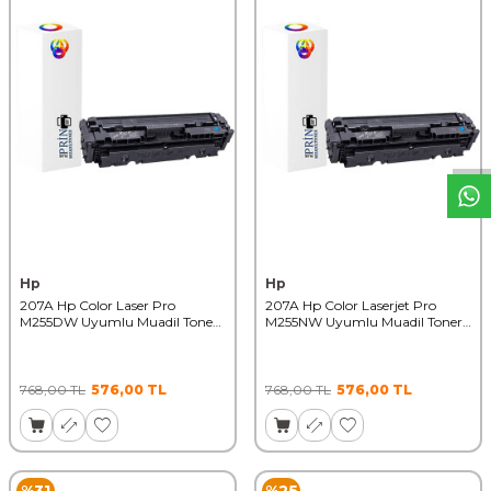
W
h
t
s
a
p
p
D
e
s
t
e
H
a
t
t
Hp
Hp
207A Hp Color Laser Pro
207A Hp Color Laserjet Pro
M255DW Uyumlu Muadil Toner
M255NW Uyumlu Muadil Toner
Chipsiz Mavi
Chipsiz Mavi
768,00
TL
576,00
TL
768,00
TL
576,00
TL