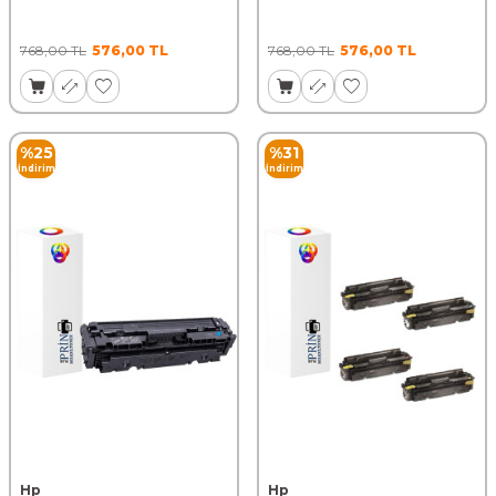
768,00
TL
576,00
TL
768,00
TL
576,00
TL
%
25
%
31
İndirim
İndirim
Hp
Hp