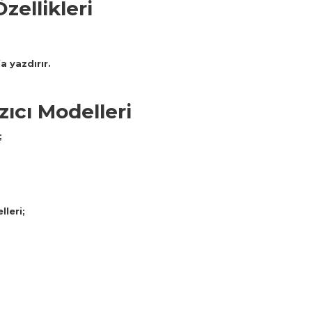
zellikleri
 yazdırır.
ıcı Modelleri
;
leri;