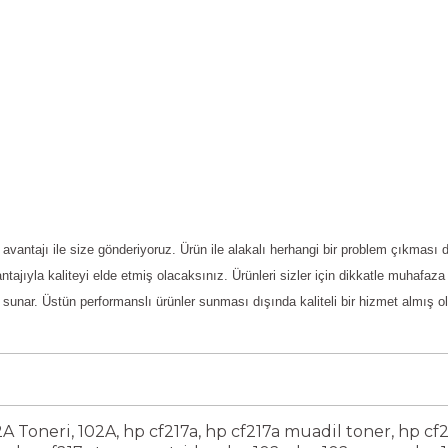
t avantajı ile size gönderiyoruz. Ürün ile alakalı herhangi bir problem çıkması
ntajıyla kaliteyi elde etmiş olacaksınız. Ürünleri sizler için dikkatle muhafaz
 sunar. Üstün performanslı ürünler sunması dışında kaliteli bir hizmet almış o
2A Toneri
,
102A
,
hp cf217a
,
hp cf217a muadil toner
,
hp cf2