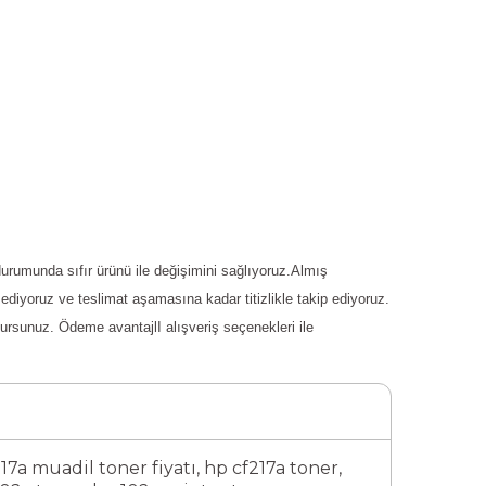
 durumunda sıfır ürünü ile değişimini sağlıyoruz.Almış
a ediyoruz ve teslimat aşamasına kadar titizlikle takip ediyoruz.
lursunuz. Ödeme avantajlI alışveriş seçenekleri ile
17a muadil toner fiyatı
,
hp cf217a toner
,