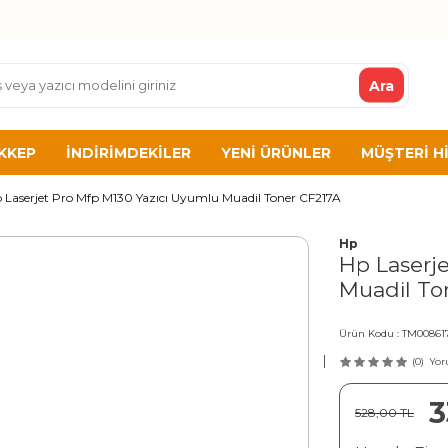
Ara
KKEP
İNDIRIMDEKILER
YENI ÜRÜNLER
MÜŞTERI H
 Laserjet Pro Mfp M130 Yazıcı Uyumlu Muadil Toner CF217A
Hp
Hp Laserj
Muadil To
Ürün Kodu :
TM00861
(0)
Yor
3
528,00
TL