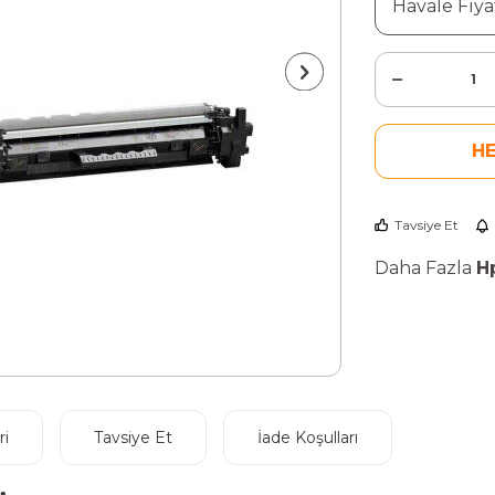
Havale Fiyat
H
Tavsiye Et
Daha Fazla
H
i
Tavsiye Et
İade Koşulları