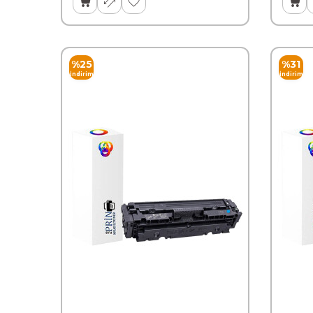
%
25
%
31
İndirim
İndirim