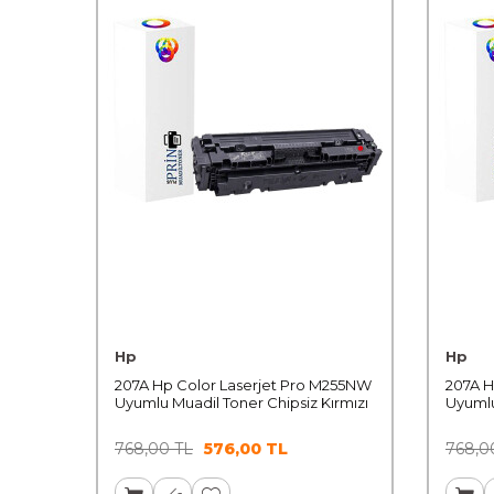
Hp
Hp
207A Hp Color Laserjet Pro M255NW
207A H
Uyumlu Muadil Toner Chipsiz Kırmızı
Uyumlu
768,00
TL
576,00
TL
768,0