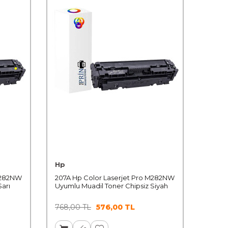
Hp
 M282NW
207A Hp Color Laserjet Pro M282NW
Sarı
Uyumlu Muadil Toner Chipsiz Siyah
768,00
TL
576,00
TL