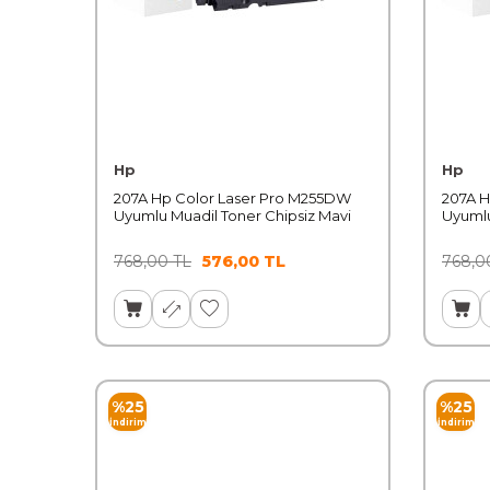
Hp
Hp
207A Hp Color Laser Pro M255DW
207A H
Uyumlu Muadil Toner Chipsiz Mavi
Uyumlu
768,00
TL
576,00
TL
768,0
%
25
%
25
İndirim
İndirim