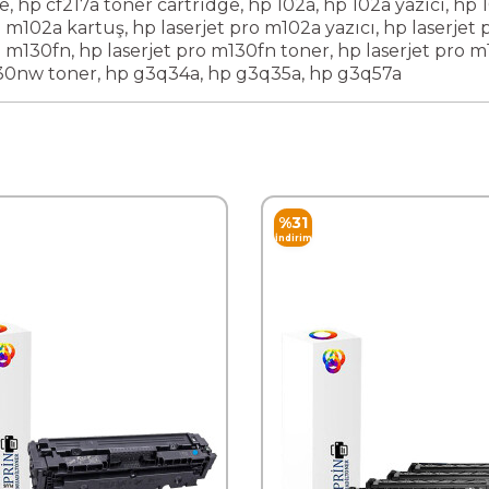
ce
,
hp cf217a toner cartridge
,
hp 102a
,
hp 102a yazıcı
,
hp 
o m102a kartuş
,
hp laserjet pro m102a yazıcı
,
hp laserjet
o m130fn
,
hp laserjet pro m130fn toner
,
hp laserjet pro 
130nw toner
,
hp g3q34a
,
hp g3q35a
,
hp g3q57a
%
31
İndirim