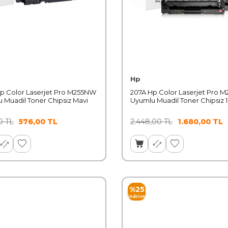
Hp
p Color Laserjet Pro M255NW
207A Hp Color Laserjet Pro 
 Muadil Toner Chipsiz Mavi
Uyumlu Muadil Toner Chipsiz 1
0
TL
576,00
TL
2.448,00
TL
1.680,00
TL
%
25
İndirim