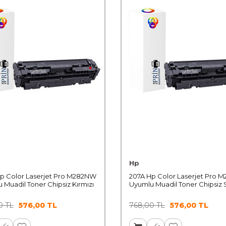
Hp
p Color Laserjet Pro M282NW
207A Hp Color Laserjet Pro
 Muadil Toner Chipsiz Kırmızı
Uyumlu Muadil Toner Chipsiz 
0
TL
576,00
TL
768,00
TL
576,00
TL