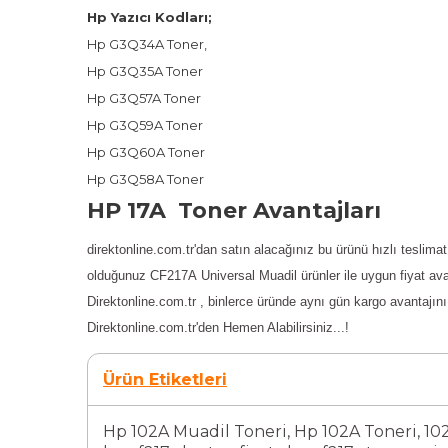
Hp Yazıcı Kodları;
Hp G3Q34A
Toner
,
Hp G3Q35A
Toner
Hp G3Q57A
Toner
Hp G3Q59A
Toner
Hp G3Q60A Toner
Hp G3Q58A
Toner
HP 17A Toner Avantajları
direktonline.com.tr'dan satın alacağınız bu ürünü hızlı teslima
olduğunuz
CF217A
Universal Muadil ürünler ile uygun fiyat ava
Direktonline.com.tr , binlerce üründe aynı gün kargo avantajını
Direktonline.com.tr'den Hemen Alabilirsiniz...!
Ürün Etiketleri
Hp 102A Muadil Toneri
,
Hp 102A Toneri
,
10