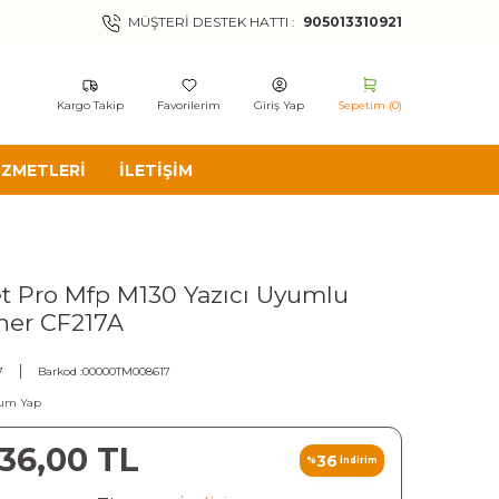
MÜŞTERI DESTEK HATTI :
905013310921
Kargo Takip
Favorilerim
Giriş Yap
Sepetim (
0
)
IZMETLERI
İLETIŞIM
et Pro Mfp M130 Yazıcı Uyumlu
ner CF217A
7
Barkod :
00000TM008617
um Yap
36,00
TL
36
%
İndirim