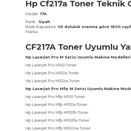
Hp Cf217a Toner Teknik Ö
Model:
17A
Renk:
Siyah
Baskı Kapasitesi:
%5 doluluk oranına göre 1600 sayfa
Marka:
CF217A Toner Uyumlu Yaz
Hp Laserjet Pro M Serisi Uyumlu Makine Modelleri
Hp Laserjet Pro M102
Toner
Hp Laserjet Pro M102a
Toner
Hp Laserjet Pro M102w
Toner
Hp Laserjet Pro Mfp M Serisi Uyumlu Makine Model
Hp Laserjet Pro Mfp M130
Toner
Hp Laserjet Pro Mfp M130a
Toner
Hp Laserjet Pro Mfp M130fn
Toner
Hp Laserjet Pro Mfp M130fw
Toner
Hp Laserjet Pro Mfp M130nw
Toner