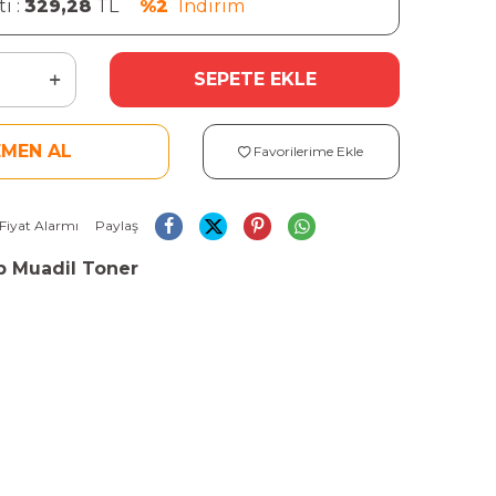
ı :
329,28
TL
%2
İndirim
SEPETE EKLE
EMEN AL
Favorilerime Ekle
Fiyat Alarmı
Paylaş
p Muadil Toner