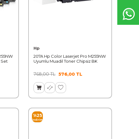
Hp
M255NW
207A Hp Color Laserjet Pro M255NW
 Set
Uyumlu Muadil Toner Chipsiz BK
768,00
TL
576,00
TL
%
25
İndirim