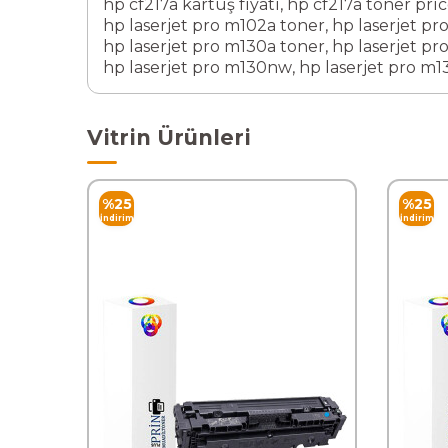
hp cf217a kartuş fiyatı
,
hp cf217a toner pri
hp laserjet pro m102a toner
,
hp laserjet pr
hp laserjet pro m130a toner
,
hp laserjet pr
hp laserjet pro m130nw
,
hp laserjet pro m
Vitrin Ürünleri
%
25
%
25
İndirim
İndirim