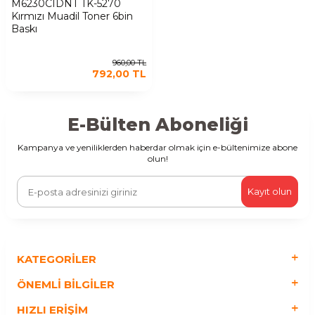
M6230CIDNT TK-5270
Kırmızı Muadil Toner 6bin
Baskı
960,00
TL
792,00
TL
E-Bülten Aboneliği
Kampanya ve yeniliklerden haberdar olmak için e-bültenimize abone
olun!
Kayıt olun
KATEGORILER
ÖNEMLI BILGILER
HIZLI ERIŞIM