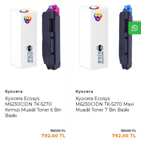
W
h
t
s
a
p
p
D
e
s
t
e
H
a
t
t
Kyocera
Kyocera
Kyocera Ecosys
Kyocera Ecosys
M6230CIDN TK-5270
M6230CIDN TK-5270 Mavi
Kırmızı Muadil Toner 6 Bin
Muadil Toner 7 Bin Baskı
Baskı
960,00
TL
960,00
TL
792,00
TL
792,00
TL