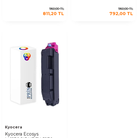
960,00
TL
960,00
TL
811,20
TL
792,00
TL
Kyocera
Kyocera Ecosys