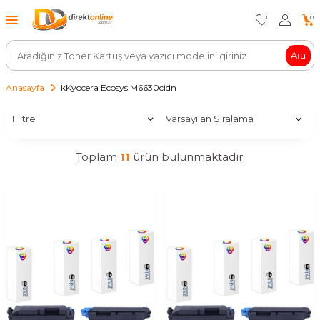
0
0
Ara
Anasayfa
kKyocera Ecosys M6630cidn
Filtre
Toplam
11
ürün bulunmaktadır.