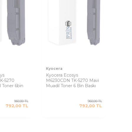
Kyocera
ys
Kyocera Ecosys
K-5270
M6230CDN TK-5270 Mavi
l Toner 6bin
Muadil Toner 6 Bin Baskı
960,00
TL
960,00
TL
792,00
TL
792,00
TL