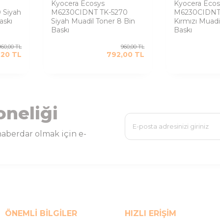
Kyocera Ecosys
Kyocera Ecos
 Siyah
M6230CIDNT TK-5270
M6230CIDNT
askı
Siyah Muadil Toner 8 Bin
Kırmızı Muadi
Baskı
Baskı
960,00
TL
960,00
TL
,20
TL
792,00
TL
oneliği
aberdar olmak için e-
ÖNEMLI BILGILER
HIZLI ERIŞIM