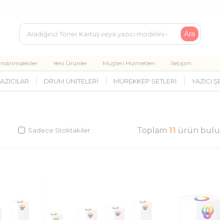
Ara
İndirimdekiler
Yeni Ürünler
Müşteri Hizmetleri
İletişim
AZICILAR
DRUM ÜNITELERI
MÜREKKEP SETLERI
YAZICI Ş
Toplam
11
ürün bulu
Sadece Stoktakiler