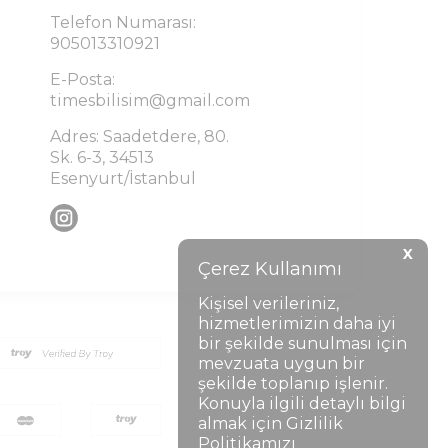
Telefon Numarası:
905013310921
E-Posta:
timesbilisim@gmail.com
Adres: Saadetdere, 80.
Sk. 6-3, 34513
Esenyurt/İstanbul
X
Çerez Kullanımı
Kişisel verileriniz,
hizmetlerimizin daha iyi
bir şekilde sunulması için
mevzuata uygun bir
şekilde toplanıp işlenir.
Konuyla ilgili detaylı bilgi
almak için Gizlilik
Politikamızı