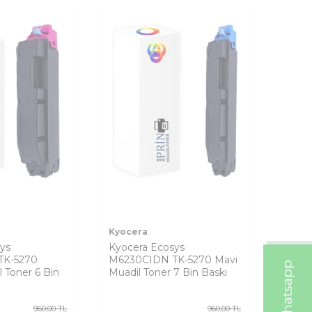
Kyocera
ys
Kyocera Ecosys
TK-5270
M6230CIDN TK-5270 Mavi
W
h
t
s
a
p
p
D
e
s
t
e
H
a
t
t
l Toner 6 Bin
Muadil Toner 7 Bin Baskı
960,00
TL
960,00
TL