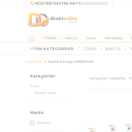
MÜŞTERI DESTEK HATTI :
905013310921
TONER
Kartuş
Yazıcı
Mürekkep
TÜM KATEGORILER
TONER
KARTUŞ
Y
Anasayfa
Kyocera Ecosys M6630cidn
Kategoriler
Toner
Muadil Toner
Marka
Kyocera