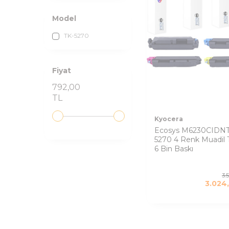
Model
TK-5270
Fiyat
792,00
TL
Kyocera
Ecosys M6230CIDNT
5270 4 Renk Muadil 
6 Bin Baskı
3.
3.024