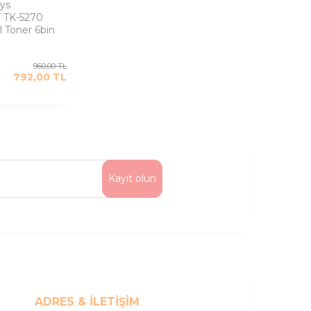
ys
 TK-5270
l Toner 6bin
960,00
TL
792,00
TL
Kayıt olun
ADRES & İLETIŞIM