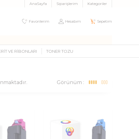
AnaSayfa
Siparişlerim
Kategoriler
0
0
Favorilerim
Hesabım
Sepetim
ERIT VE RIBONLARI
TONER TOZU
nmaktadır.
Görünüm :