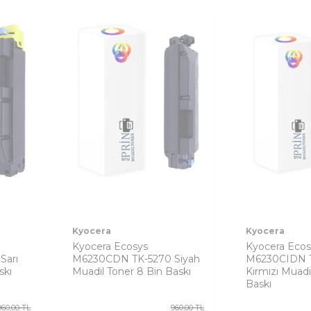
Kyocera
Kyocera
Kyocera Ecosys
Kyocera Ecos
Sarı
M6230CDN TK-5270 Siyah
M6230CIDN 
skı
Muadil Toner 8 Bin Baskı
Kırmızı Muadi
Baskı
960,00
TL
960,00
TL