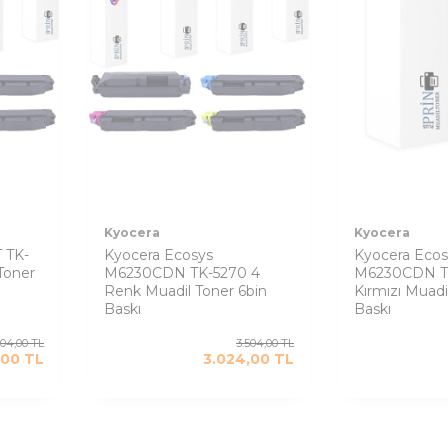
Kyocera
Kyocera
 TK-
Kyocera Ecosys
Kyocera Ecos
Toner
M6230CDN TK-5270 4
M6230CDN T
Renk Muadil Toner 6bin
Kırmızı Muadi
Baskı
Baskı
504,00
TL
3.504,00
TL
,00
TL
3.024,00
TL