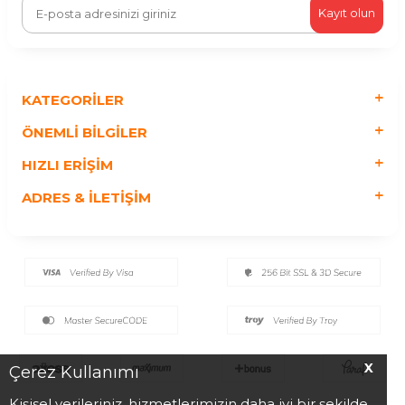
Kayıt olun
KATEGORILER
ÖNEMLI BILGILER
HIZLI ERIŞIM
ADRES & İLETIŞIM
X
Çerez Kullanımı
Kişisel verileriniz, hizmetlerimizin daha iyi bir şekilde