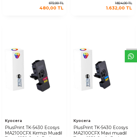
672,00
TL
1.824,00
TL
480,00
TL
1.632,00
TL
W
h
t
s
a
p
p
D
e
s
t
e
H
a
t
t
Kyocera
Kyocera
PlusPrint TK-5430 Ecosys
PlusPrint TK-5430 Ecosys
MA2100CFX Kırmızı Muadil
MA2100CFX Mavi muadil