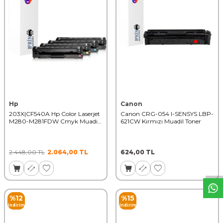
Hp
Canon
203X|CF540A Hp Color Laserjet
Canon CRG-054 I-SENSYS LBP-
M280-M281FDW Cmyk Muadil
621CW Kırmızı Muadil Toner
Toner Seti
W
h
t
s
a
p
p
D
e
s
t
e
H
a
t
t
2.448,00
TL
2.064,00
TL
624,00
TL
%
12
%
15
İndirim
İndirim