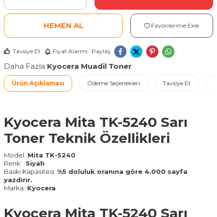
HEMEN AL
Favorilerime Ekle
Tavsiye Et
Fiyat Alarmı
Paylaş
Daha Fazla
Kyocera Muadil Toner
Ürün Açıklaması
Ödeme Seçenekleri
Tavsiye Et
İ
Kyocera Mita TK-5240 Sarı
Toner Teknik Özellikleri
Model:
Mita TK-5240
Renk:
Siyah
Baskı Kapasitesi:
%5 doluluk oranına göre 4.000 sayfa
yazdırır.
Marka:
Kyocera
Kyocera Mita TK-5240 Sarı