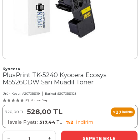
Kyocera
PlusPrint TK-5240 Kyocera Ecosys
M5526CDW Sarı Muadil Toner
Ürün Kodu :
A207055319
Barkod :
92070553123
(0)
Yorum Yap
528,00
TL
27
720,00
TL
%
İndirim
Havale Fiyatı :
517,44
TL
%2
İndirim
SEPETE EKLE