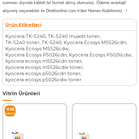
sunması dışında kaliteli bir hizmet almış olursunuz. Ödeme avantajlI
alışveriş seçenekleri ile Direktonline.com.tr'den Hemen Alabilirsiniz...!
Ürün Etiketleri
Kyocera TK-5240
,
TK-5240 muadil toner
,
TK-5240 toner
,
TK-5240
,
Kyocera Ecosys M5526cdn
,
Kyocera Ecosys M5526cdw
,
Kyocera Ecosys P5026cdn
,
Kyocera Ecosys P5026cdw
,
kyocera ecosys m5526cdn toner
,
kyocera ecosys m5526cdw toner
,
kyocera ecosys p5026cdn toner
,
kyocera ecosys p5026cdw toner
Vitrin Ürünleri
%
16
İndirim