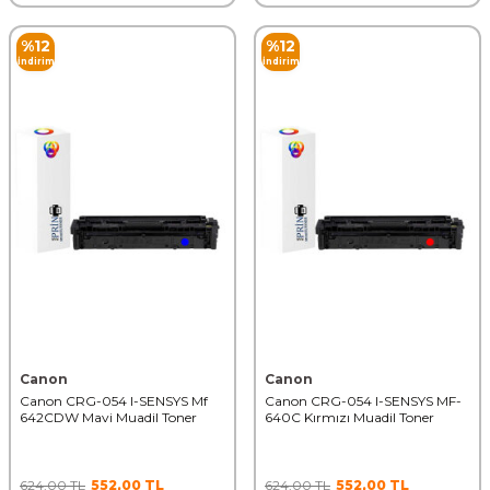
%
12
%
12
İndirim
İndirim
Canon
Canon
Canon CRG-054 I-SENSYS Mf
Canon CRG-054 I-SENSYS MF-
642CDW Mavi Muadil Toner
640C Kırmızı Muadil Toner
624,00
TL
552,00
TL
624,00
TL
552,00
TL