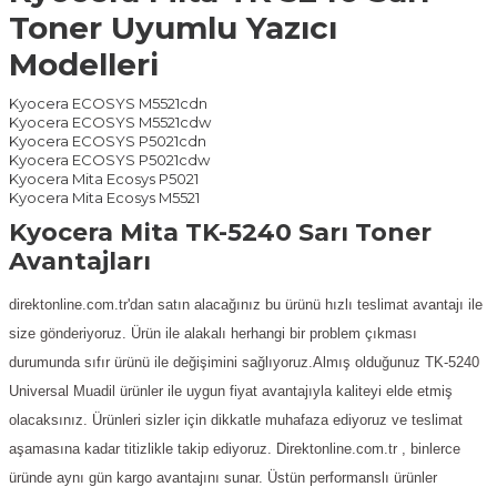
Toner Uyumlu Yazıcı
Modelleri
Kyocera ECOSYS M5521cdn
Kyocera ECOSYS M5521cdw
Kyocera ECOSYS P5021cdn
Kyocera ECOSYS P5021cdw
Kyocera Mita Ecosys P5021
Kyocera Mita Ecosys M5521
Kyocera Mita TK-5240 Sarı Toner
Avantajları
direktonline.com.tr'dan satın alacağınız bu ürünü hızlı teslimat avantajı ile
size gönderiyoruz. Ürün ile alakalı herhangi bir problem çıkması
durumunda sıfır ürünü ile değişimini sağlıyoruz.Almış olduğunuz TK-5240
Universal Muadil ürünler ile uygun fiyat avantajıyla kaliteyi elde etmiş
olacaksınız. Ürünleri sizler için dikkatle muhafaza ediyoruz ve teslimat
aşamasına kadar titizlikle takip ediyoruz. Direktonline.com.tr , binlerce
üründe aynı gün kargo avantajını sunar. Üstün performanslı ürünler