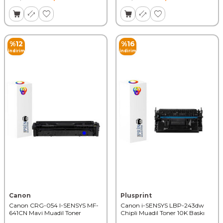
%
12
%
16
İndirim
İndirim
Canon
Plusprint
Canon CRG-054 I-SENSYS MF-
Canon i-SENSYS LBP-243dw
641CN Mavi Muadil Toner
Chipli Muadil Toner 10K Baskı