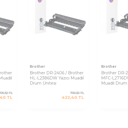
Brother
Brother
rother
Brother DR-2406 / Brother
Brother DR-2
Muadil
HL-L2386DW Yazıcı Muadil
MFC-L2716DW
Drum Ünitesi
Muadil Drum 
700,32
TL
700,32
TL
,40
TL
422,40
TL