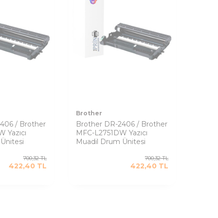
Brother
406 / Brother
Brother DR-2406 / Brother
 Yazıcı
MFC-L2751DW Yazıcı
Ünitesi
Muadil Drum Ünitesi
700,32
TL
700,32
TL
422,40
TL
422,40
TL