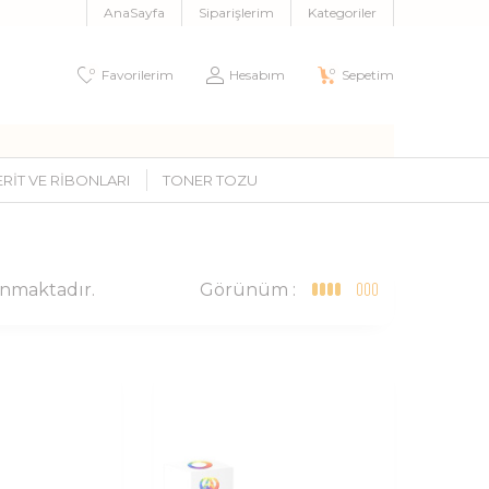
AnaSayfa
Siparişlerim
Kategoriler
0
0
Favorilerim
Hesabım
Sepetim
ERIT VE RIBONLARI
TONER TOZU
nmaktadır.
Görünüm :