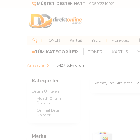
MÜŞTERI DESTEK HATTI :
905013310921
TONER
Kartuş
Yazıcı
Mürekkep
TÜM KATEGORILER
TONER
KARTUŞ
Y
Anasayfa
mfc-l2716dw drum
Kategoriler
Drum Üniteleri
Muadil Drum
Üniteleri
Orijinal Drum
Üniteleri
Marka