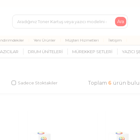
Ara
İndirimdekiler
Yeni Ürünler
Müşteri Hizmetleri
İletişim
AZICILAR
DRUM ÜNITELERI
MÜREKKEP SETLERI
YAZICI Ş
Toplam
6
ürün bulu
Sadece Stoktakiler