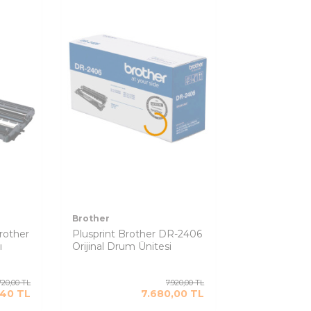
Brother
rother
Plusprint Brother DR-2406
ı
Orijinal Drum Ünitesi
720,00
TL
7.920,00
TL
,40
TL
7.680,00
TL