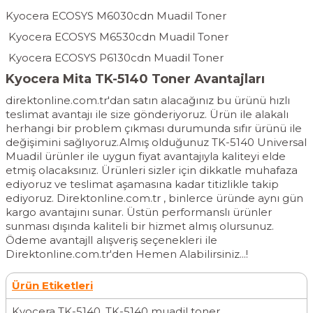
Kyocera ECOSYS M6030cdn Muadil Toner
Kyocera ECOSYS M6530cdn Muadil Toner
Kyocera ECOSYS P6130cdn Muadil Toner
Kyocera Mita TK-5140 Toner Avantajları
direktonline.com.tr'dan satın alacağınız bu ürünü hızlı
teslimat avantajı ile size gönderiyoruz. Ürün ile alakalı
herhangi bir problem çıkması durumunda sıfır ürünü ile
değişimini sağlıyoruz.Almış olduğunuz TK-5140 Universal
Muadil ürünler ile uygun fiyat avantajıyla kaliteyi elde
etmiş olacaksınız. Ürünleri sizler için dikkatle muhafaza
ediyoruz ve teslimat aşamasına kadar titizlikle takip
ediyoruz. Direktonline.com.tr , binlerce üründe aynı gün
kargo avantajını sunar. Üstün performanslı ürünler
sunması dışında kaliteli bir hizmet almış olursunuz.
Ödeme avantajlI alışveriş seçenekleri ile
Direktonline.com.tr'den Hemen Alabilirsiniz...!
Ürün Etiketleri
Kyocera TK-5140
,
TK-5140 muadil toner
,