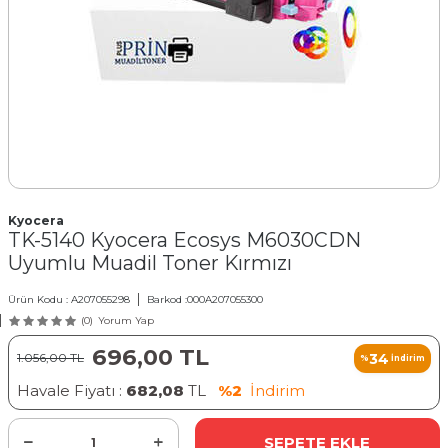
Kyocera
TK-5140 Kyocera Ecosys M6030CDN
Uyumlu Muadil Toner Kırmızı
Ürün Kodu :
A207055298
Barkod :
000A207055300
(0)
Yorum Yap
696,00
TL
34
1.056,00
TL
%
İndirim
Havale Fiyatı :
682,08
TL
%2
İndirim
SEPETE EKLE