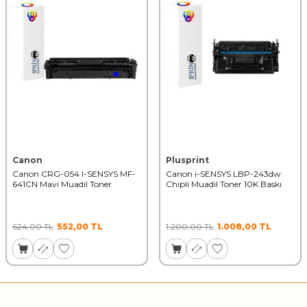
Canon
Plusprint
Canon CRG-054 I-SENSYS MF-
Canon i-SENSYS LBP-243dw
641CN Mavi Muadil Toner
Chipli Muadil Toner 10K Baskı
624,00
TL
552,00
TL
1.200,00
TL
1.008,00
TL