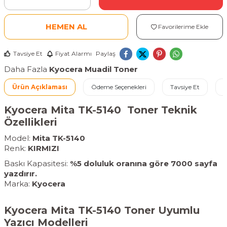
HEMEN AL
Favorilerime Ekle
Tavsiye Et
Fiyat Alarmı
Paylaş
Daha Fazla
Kyocera Muadil Toner
Ürün Açıklaması
Ödeme Seçenekleri
Tavsiye Et
İ
Kyocera Mita TK-5140 Toner Teknik
Özellikleri
Model:
Mita TK-5140
Renk:
KIRMIZI
Baskı Kapasitesi:
%5 doluluk oranına göre 7000 sayfa
yazdırır.
Marka:
Kyocera
Kyocera Mita TK-5140 Toner Uyumlu
Yazıcı Modelleri