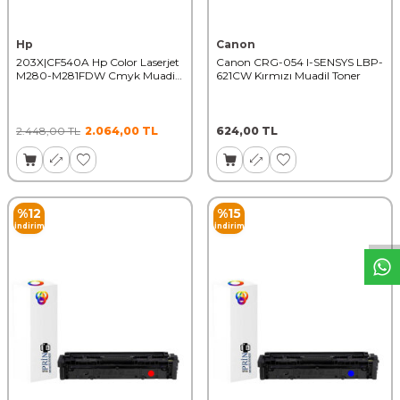
Hp
Canon
203X|CF540A Hp Color Laserjet
Canon CRG-054 I-SENSYS LBP-
M280-M281FDW Cmyk Muadil
621CW Kırmızı Muadil Toner
Toner Seti
2.448,00
TL
2.064,00
TL
624,00
TL
W
h
t
s
a
p
p
D
e
s
t
e
H
a
t
t
%
12
%
15
İndirim
İndirim