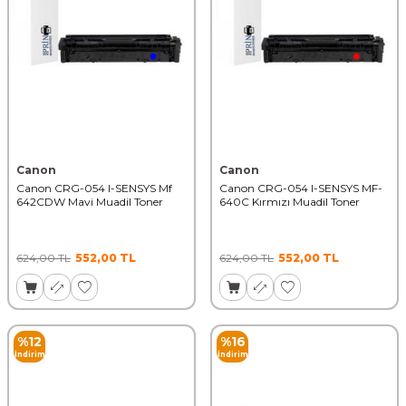
Canon
Canon
Canon CRG-054 I-SENSYS Mf
Canon CRG-054 I-SENSYS MF-
642CDW Mavi Muadil Toner
640C Kırmızı Muadil Toner
624,00
TL
552,00
TL
624,00
TL
552,00
TL
%
12
%
16
İndirim
İndirim