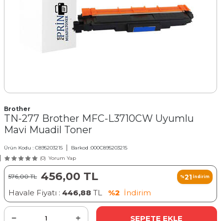
Brother
TN-277 Brother MFC-L3710CW Uyumlu
Mavi Muadil Toner
Ürün Kodu :
C895203215
Barkod :
000C895203215
(0)
Yorum Yap
456,00
TL
21
576,00
TL
%
İndirim
Havale Fiyatı :
446,88
TL
%2
İndirim
SEPETE EKLE