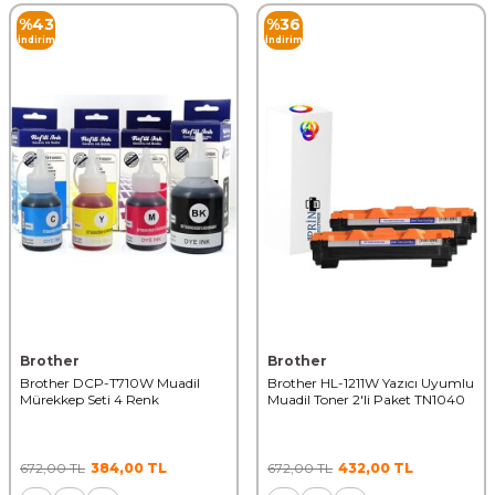
%
43
%
36
İndirim
İndirim
Brother
Brother
Brother DCP-T710W Muadil
Brother HL-1211W Yazıcı Uyumlu
Mürekkep Seti 4 Renk
Muadil Toner 2'li Paket TN1040
672,00
TL
384,00
TL
672,00
TL
432,00
TL