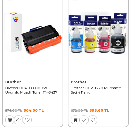
Brother
Brother
Brother DCP-L6600DW
Brother DCP-T220 Mürekkep
Uyumlu Muadil Toner TN-3437
Seti 4 Renk
576,00
TL
504,00
TL
672,00
TL
393,60
TL