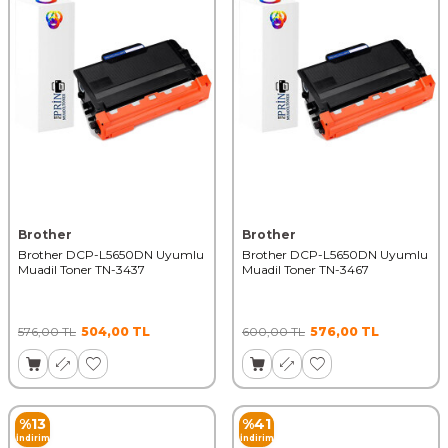
Brother
Brother
Brother DCP-L5650DN Uyumlu
Brother DCP-L5650DN Uyumlu
Muadil Toner TN-3437
Muadil Toner TN-3467
576,00
TL
504,00
TL
600,00
TL
576,00
TL
%
13
%
41
İndirim
İndirim