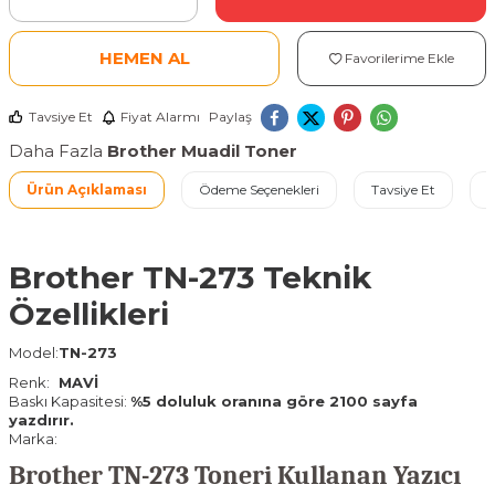
HEMEN AL
Favorilerime Ekle
Tavsiye Et
Fiyat Alarmı
Paylaş
Daha Fazla
Brother Muadil Toner
Ürün Açıklaması
Ödeme Seçenekleri
Tavsiye Et
İ
Brother TN-273 Teknik
Özellikleri
Model:
TN-273
Renk:
MAVİ
Baskı Kapasitesi:
%5 doluluk oranına göre 2100 sayfa
yazdırır.
Marka:
Brother TN-273 Toneri Kullanan Yazıcı