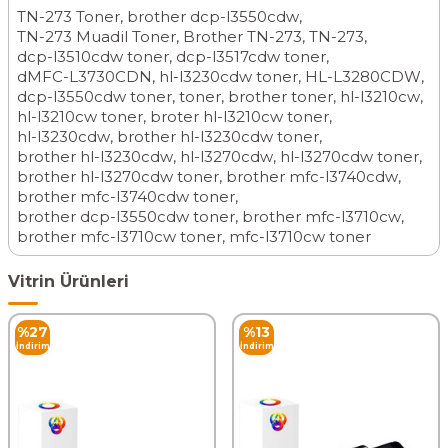
TN-273 Toner
,
brother dcp-l3550cdw
,
TN-273 Muadil Toner
,
Brother TN-273
,
TN-273
,
dcp-l3510cdw toner
,
dcp-l3517cdw toner
,
dMFC-L3730CDN
,
hl-l3230cdw toner
,
HL-L3280CDW
,
dcp-l3550cdw toner
,
toner
,
brother toner
,
hl-l3210cw
,
hl-l3210cw toner
,
broter hl-l3210cw toner
,
hl-l3230cdw
,
brother hl-l3230cdw toner
,
brother hl-l3230cdw
,
hl-l3270cdw
,
hl-l3270cdw toner
,
brother hl-l3270cdw toner
,
brother mfc-l3740cdw
,
brother mfc-l3740cdw toner
,
brother dcp-l3550cdw toner
,
brother mfc-l3710cw
,
brother mfc-l3710cw toner
,
mfc-l3710cw toner
Vitrin Ürünleri
%
27
%
13
İndirim
İndirim