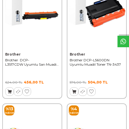
W
h
t
s
a
p
p
D
e
s
t
e
H
a
t
t
Brother
Brother
Brother DCP-
Brother DCP-L5600DN
L3517CDW Uyumlu Sarı Muadil
Uyumlu Muadil Toner TN-3437
Toner TN-277
624,00
TL
456,00
TL
576,00
TL
504,00
TL
%
13
%
4
İndirim
İndirim