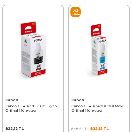
%
3
İndirim
Canon
Canon
Canon GI-40/3385C001 Siyah
Canon GI-40/3400C001 Mavi
Orijinal Mürekkep
Orijinal Mürekkep
822,12
TL
848,64
TL
822,12
TL