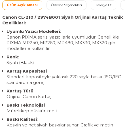
Ürün Açıklaması
Ödeme Seçenekleri
Tavsiye Et
İ
Canon CL-210 / 2974B001 Siyah Orijinal Kartuş Teknik
Özellikleri:
Uyumlu Yazıcı Modelleri
:
Canon PIXMA serisi yazıcılarla uyumludur. Genellikle
PIXMA MP240, MP260, MP480, MX330, MX320 gibi
modellerle kullanılır.
Renk
:
Siyah (Black)
Kartuş Kapasitesi
:
Standart kapasiteyle yaklaşık 220 sayfa baskı (ISO/IEC
standardına göre).
Kartuş Türü
:
Orijinal Canon kartuş
Baskı Teknolojisi
:
Mürekkep püskürtmeli
Baskı Kalitesi
:
Keskin ve net siyah baskılar sunar. Grafik ve metin