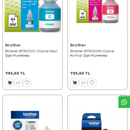
Brother
Brother
Brother BT5000C Orjinal Mavi
Brother BT5000M Orjinal
Şişe Mürekkep
Kırmızı Şişe Mürekkep
W
h
t
s
a
p
p
D
e
s
t
e
H
a
t
t
795,60
TL
795,60
TL