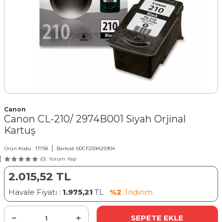
Canon
Canon CL-210/ 2974B001 Siyah Orjinal
Kartuş
Ürün Kodu :
T1758
Barkod :
00CF259A25904
(0)
Yorum Yap
2.015,52
TL
Havale Fiyatı :
1.975,21
TL
%2
İndirim
SEPETE EKLE