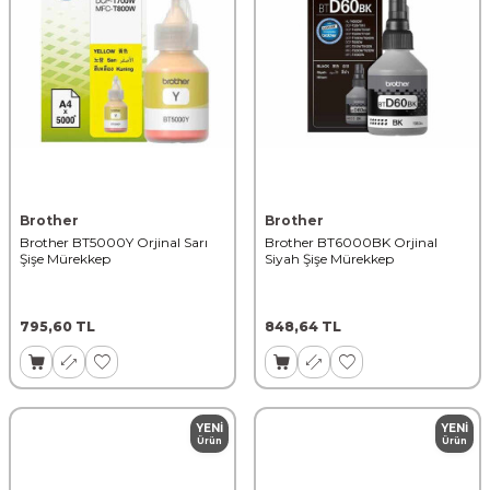
Brother
Brother
Brother BT5000Y Orjinal Sarı
Brother BT6000BK Orjinal
Şişe Mürekkep
Siyah Şişe Mürekkep
795,60
TL
848,64
TL
YENI
YENI
Ürün
Ürün