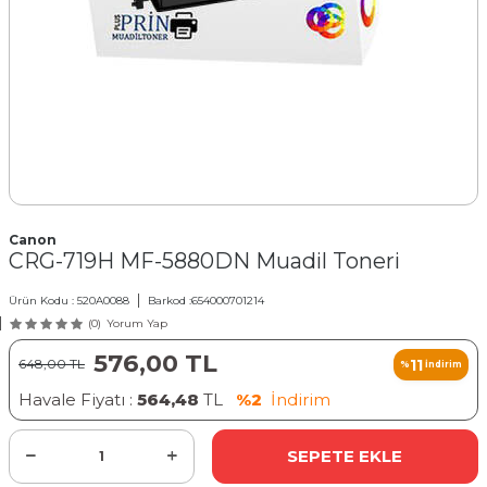
Canon
CRG-719H MF-5880DN Muadil Toneri
Ürün Kodu :
520A0088
Barkod :
654000701214
(0)
Yorum Yap
576,00
TL
11
648,00
TL
%
İndirim
Havale Fiyatı :
564,48
TL
%2
İndirim
SEPETE EKLE