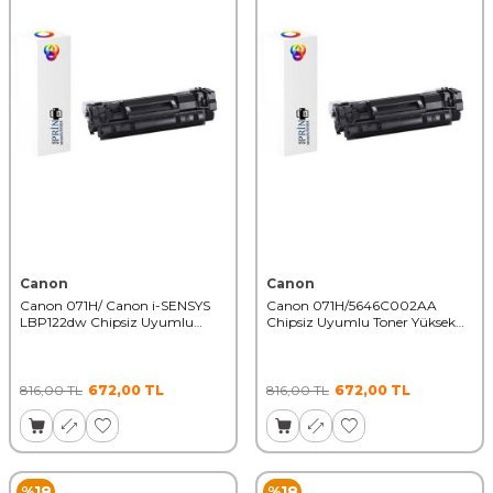
Canon
Canon
Canon 071H/ Canon i-SENSYS
Canon 071H/5646C002AA
LBP122dw Chipsiz Uyumlu
Chipsiz Uyumlu Toner Yüksek
Toner Yüksek Kapasiteli
Kapasiteli
816,00
TL
672,00
TL
816,00
TL
672,00
TL
%
18
%
18