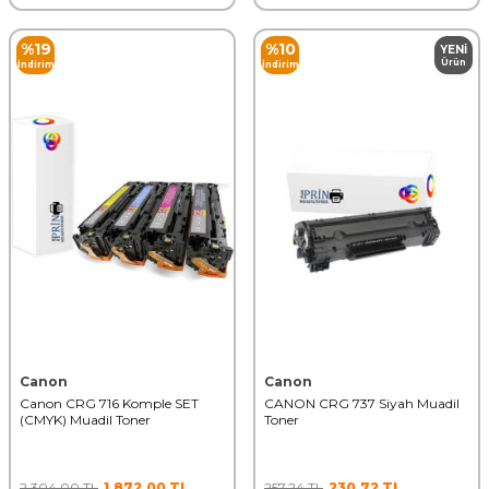
%
19
%
10
YENI
Ürün
İndirim
İndirim
Canon
Canon
Canon CRG 716 Komple SET
CANON CRG 737 Siyah Muadil
(CMYK) Muadil Toner
Toner
2.304,00
TL
1.872,00
TL
257,24
TL
230,72
TL