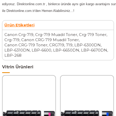
ediyoruz. Direktonline.com.tr , binlerce üründe aynı gün kargo avantajını su
ile Direktonline.com.tr'den Hemen Alabilirsiniz...!
Ürün Etiketleri
Canon Crg-719
,
Crg-719 Muadil Toner
,
Crg-719 Toner
,
Crg-719
,
Canon CRG-719 Muadil Toner
,
Canon CRG-719 Toner
,
CRG719
,
719
,
LBP-6300DN
,
LBP-6310DN
,
LBP-6600
,
LBP-6650DN
,
LBP-6670DN
,
LBP-268
Vitrin Ürünleri