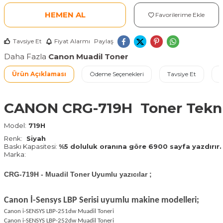
HEMEN AL
Favorilerime Ekle
Tavsiye Et
Fiyat Alarmı
Paylaş
Daha Fazla
Canon Muadil Toner
Ürün Açıklaması
Ödeme Seçenekleri
Tavsiye Et
İ
CANON CRG-719H Toner Teknik
Model:
719H
Renk:
Siyah
Baskı Kapasitesi:
%5 doluluk oranına göre 6900 sayfa yazdırır.
Marka:
CRG-719H - Muadil Toner Uyumlu yazıcılar ;
Canon İ-Sensys LBP Serisi uyumlu makine modelleri;
Canon i-SENSYS LBP-251dw Muadil Toneri
Canon i-SENSYS LBP-252dw Muadil Toneri