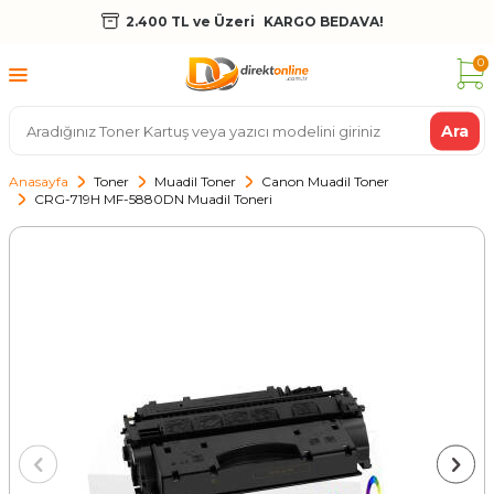
2.400 TL ve Üzeri
KARGO BEDAVA!
0
Ara
Anasayfa
Toner
Muadil Toner
Canon Muadil Toner
CRG-719H MF-5880DN Muadil Toneri