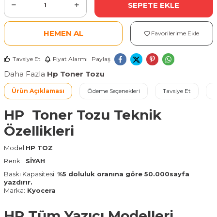
SEPETE EKLE
HEMEN AL
Favorilerime Ekle
Tavsiye Et
Fiyat Alarmı
Paylaş
Daha Fazla
Hp Toner Tozu
Ürün Açıklaması
Ödeme Seçenekleri
Tavsiye Et
İ
HP Toner Tozu Teknik
Özellikleri
Model:
HP TOZ
Renk:
SİYAH
Baskı Kapasitesi:
%5 doluluk oranına göre 50.000sayfa
yazdırır.
Marka:
Kyocera
HP Tüm Yazıcı Modelleri