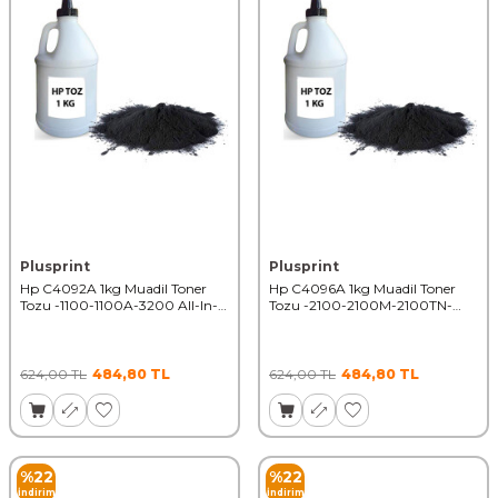
Plusprint
Plusprint
Hp C4092A 1kg Muadil Toner
Hp C4096A 1kg Muadil Toner
Tozu -1100-1100A-3200 All-In-
Tozu -2100-2100M-2100TN-
One 50000 Syf
2100XI-2200 50000 Syf
624,00
TL
484,80
TL
624,00
TL
484,80
TL
%
22
%
22
İndirim
İndirim