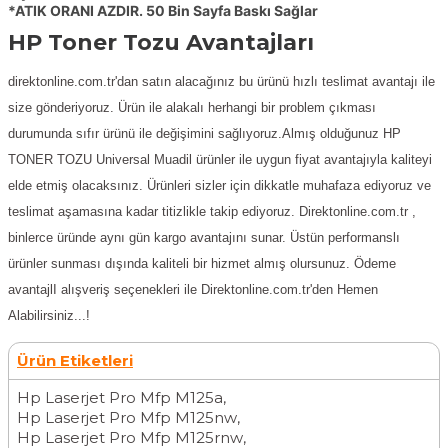
*ATIK ORANI AZDIR. 50 Bin Sayfa Baskı Sağlar
HP Toner Tozu Avantajları
direktonline.com.tr'dan satın alacağınız bu ürünü hızlı teslimat avantajı ile
size gönderiyoruz. Ürün ile alakalı herhangi bir problem çıkması
durumunda sıfır ürünü ile değişimini sağlıyoruz.Almış olduğunuz
HP
TONER TOZU
Universal Muadil ürünler ile uygun fiyat avantajıyla kaliteyi
elde etmiş olacaksınız. Ürünleri sizler için dikkatle muhafaza ediyoruz ve
teslimat aşamasına kadar titizlikle takip ediyoruz. Direktonline.com.tr ,
binlerce üründe aynı gün kargo avantajını sunar. Üstün performanslı
ürünler sunması dışında kaliteli bir hizmet almış olursunuz. Ödeme
avantajlI alışveriş seçenekleri ile Direktonline.com.tr'den Hemen
Alabilirsiniz...!
Ürün Etiketleri
Hp Laserjet Pro Mfp M125a
,
Hp Laserjet Pro Mfp M125nw
,
Hp Laserjet Pro Mfp M125rnw
,