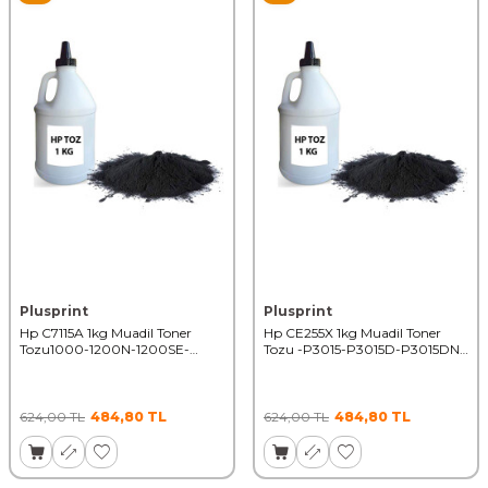
Plusprint
Plusprint
Hp C7115A 1kg Muadil Toner
Hp CE255X 1kg Muadil Toner
Tozu1000-1200N-1200SE-
Tozu -P3015-P3015D-P3015DN-
1220SE-3300M 50000 Syf
P3015X-LB 50000 Syf
624,00
TL
484,80
TL
624,00
TL
484,80
TL