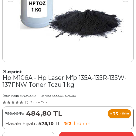
Plusprint
Hp M106A - Hp Laser Mfp 135A-135R-135W-
137FNW Toner Tozu 1 kg
Ürün Kodu :
540A0010
Barkod :
00000540A0010
(0)
Yorum Yap
484,80
TL
33
720,00
TL
%
İndirim
Havale Fiyatı :
475,10
TL
%2
İndirim