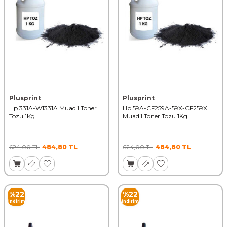
Plusprint
Plusprint
Hp 331A-W1331A Muadil Toner
Hp 59A-CF259A-59X-CF259X
Tozu 1Kg
Muadil Toner Tozu 1Kg
624,00
TL
484,80
TL
624,00
TL
484,80
TL
%
22
%
22
İndirim
İndirim