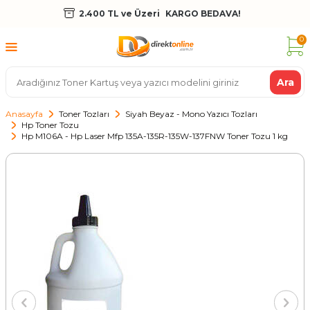
2.400 TL ve Üzeri
KARGO BEDAVA!
0
Ara
Anasayfa
Toner Tozları
Siyah Beyaz - Mono Yazıcı Tozları
Hp Toner Tozu
Hp M106A - Hp Laser Mfp 135A-135R-135W-137FNW Toner Tozu 1 kg