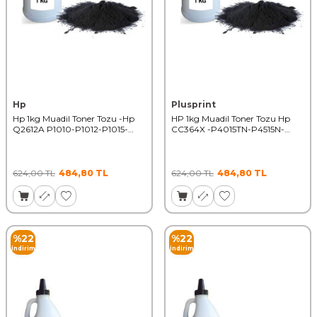
Hp
Plusprint
Hp 1kg Muadil Toner Tozu -Hp
HP 1kg Muadil Toner Tozu Hp
Q2612A P1010-P1012-P1015-
CC364X -P4015TN-P4515N-
P1018 50000 Syf
P4515X-P4015DN-50000 Syf
624,00
TL
484,80
TL
624,00
TL
484,80
TL
%
22
%
22
İndirim
İndirim