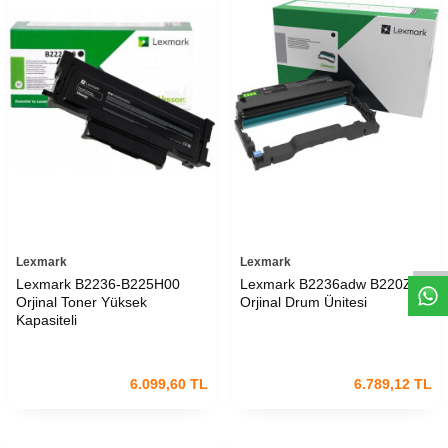
W
h
t
s
a
p
p
D
e
s
e
H
a
t
t
Lexmark
Lexmark
Lexmark B2236-B225H00
Lexmark B2236adw B220Z00
Orjinal Toner Yüksek
Orjinal Drum Ünitesi
Kapasiteli
6.099,60
TL
6.789,12
TL