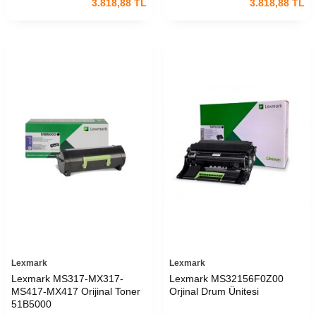
3.818,88
TL
3.818,88
TL
Lexmark
Lexmark
Lexmark MS317-MX317-
Lexmark MS32156F0Z00
MS417-MX417 Orijinal Toner
Orjinal Drum Ünitesi
51B5000